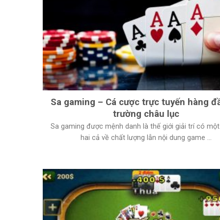
Sa gaming – Cá cược trực tuyến hàng đầ
trường châu lục
Sa gaming được mệnh danh là thế giới giải trí có mộ
hai cả về chất lượng lẫn nội dung game ...