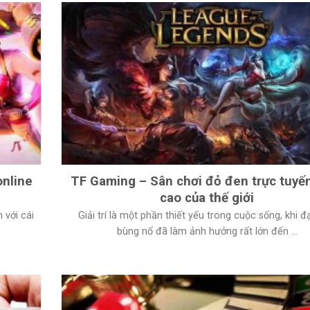
online
TF Gaming – Sân chơi đỏ đen trực tuyế
cao của thế giới
 với cái
Giải trí là một phần thiết yếu trong cuộc sống, khi đ
bùng nổ đã làm ảnh hưởng rất lớn đến ...