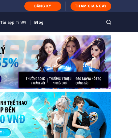
ĐĂNG KÝ
THAM GIA NGAY
Tải app Tin99
Blog