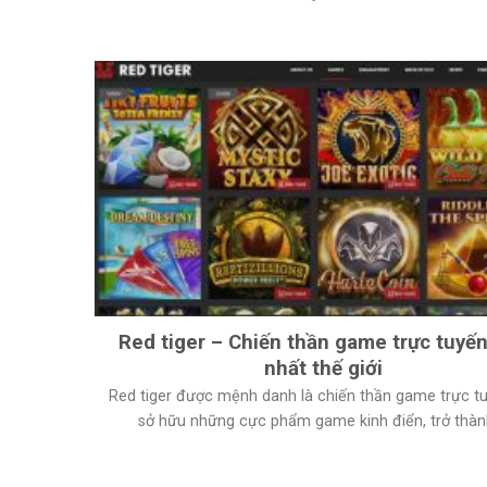
Red tiger – Chiến thần game trực tuyế
nhất thế giới
Red tiger được mệnh danh là chiến thần game trực tu
sở hữu những cực phẩm game kinh điển, trở thành 