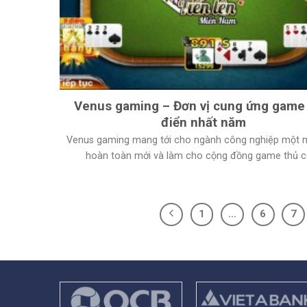
Venus gaming – Đơn vị cung ứng game
điển nhất năm
Venus gaming mang tới cho ngành công nghiệp một 
hoàn toàn mới và làm cho cộng đồng game thủ có
1
…
6
7