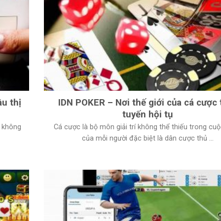
u thị
IDN POKER – Nơi thế giới của cá cược 
tuyến hội tụ
t không
Cá cược là bộ môn giải trí không thể thiếu trong cu
của mỗi người đặc biệt là dân cược thủ ...