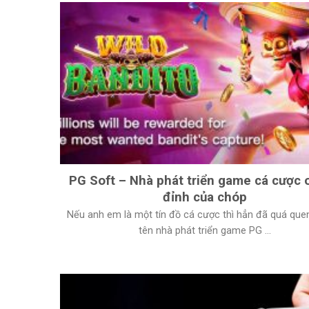
PG Soft – Nhà phát triển game cá cược 
đỉnh của chóp
Nếu anh em là một tín đồ cá cược thì hẳn đã quá quen
tên nhà phát triển game PG ...