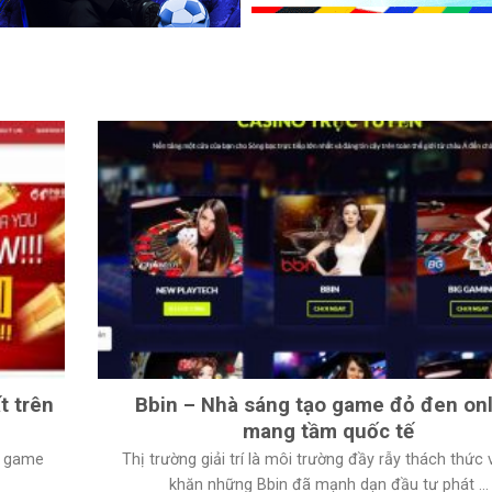
t trên
Bbin – Nhà sáng tạo game đỏ đen onl
mang tầm quốc tế
g game
Thị trường giải trí là môi trường đầy rẫy thách thức
khăn những Bbin đã mạnh dạn đầu tư phát ...