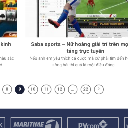
 kinh
Saba sports – Nữ hoàng giải trí trên mọ
tảng trực tuyến
màu sắc
Nếu anh em yêu thích cá cược mà cứ phải tìm đến h
 ...
sòng bài thì quả là một điều đáng ...
8
9
10
11
12
…
22