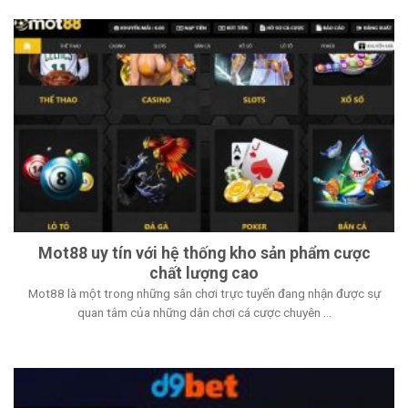
Mot88 uy tín với hệ thống kho sản phẩm cược
chất lượng cao
Mot88 là một trong những sân chơi trực tuyến đang nhận được sự
quan tâm của những dân chơi cá cược chuyên ...