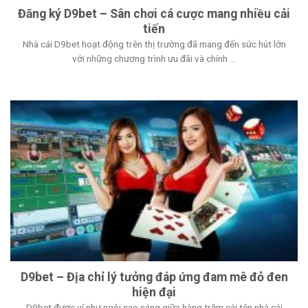
Đăng ký D9bet – Sân chơi cá cược mang nhiều cải
tiến
Nhà cái D9bet hoạt động trên thị trường đã mang đến sức hút lớn
với những chương trình ưu đãi và chính ...
D9bet – Địa chỉ lý tưởng đáp ứng đam mê đỏ đen
hiện đại
D9bet được ví như ngôi sao sáng giữa hàng trăm cái tên nhà cái