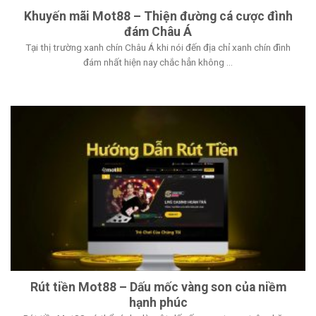
Khuyến mãi Mot88 – Thiện đường cá cược đình
đám Châu Á
Tại thị trường xanh chín Châu Á khi nói đến địa chỉ xanh chín đình
đám nhất hiện nay chắc hẳn không ...
Rút tiền Mot88 – Dấu mốc vàng son của niềm
hạnh phúc