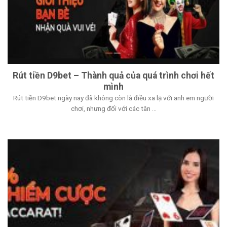
Rút tiền D9bet – Thành quả của quá trình chơi hết
mình
Rút tiền D9bet ngày nay đã không còn là điều xa lạ với anh em người
chơi, nhưng đối với các tân ...