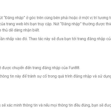
t “Đăng nhập” ở góc trên cùng bên phải hoặc ở một vị trí tương t
ể của trang web khi bạn truy cập. Nút “Đăng nhập” thường được thi
 thủ dễ dàng nhận biết.
cần nhấp vào đó. Thao tác này sẽ đưa bạn tới trang đăng nhập củ
sẽ được chuyển đến trang đăng nhập của Fun88.
ông tin này để tránh sự cố trong quá trình đăng nhập và sử dụn
 sẽ xác minh thông tin và nếu mọi thông tin đều đúng, bạn sẽ đư