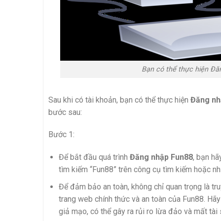
Bạn có thể thực hiện Đă
Sau khi có tài khoản, bạn có thể thực hiện
Đăng nh
bước sau:
Bước 1:
Để bắt đầu quá trình
Đăng nhập Fun88
, bạn hã
tìm kiếm “Fun88” trên công cụ tìm kiếm hoặc nhập
Để đảm bảo an toàn, không chỉ quan trọng là tr
trang web chính thức và an toàn của Fun88. Hãy 
giả mạo, có thể gây ra rủi ro lừa đảo và mất tài 