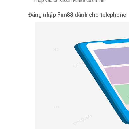
nhập vào tài khoản Fun88 của mình.
Đăng nhập Fun88 dành cho telephone