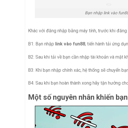
Bạn nhập link vào fun8
Khác với đăng nhập bằng máy tính, trước khi đăng n
B1: Bạn nhập
link vào fun88
, tiến hành tải ứng dụ
B2: Sau khi tải về bạn cần nhập tài khoản và mật k
B3: Khi bạn nhập chính xác, hệ thống sẽ chuyển bạn
B4: Sau khi bạn hoàn thành xong hãy tận hưởng chơ
Một số nguyên nhân khiến bạ