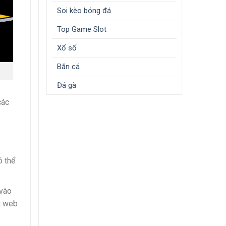
Soi kèo bóng đá
Top Game Slot
Xổ số
Bắn cá
Đá gà
các
ó thể
 vào
ng web