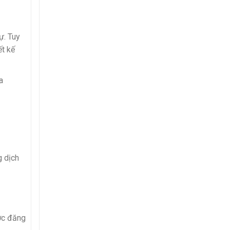
ự. Tuy
ết kế
a
g dịch
ợc đăng