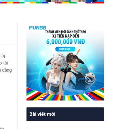
nhập
o tài
ễ dàng
Bài viết mới