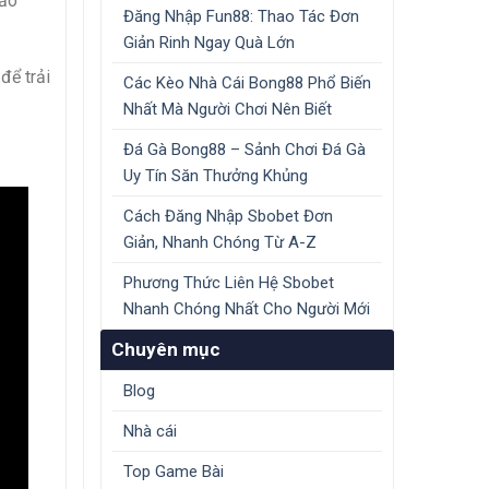
bảo
Đăng Nhập Fun88: Thao Tác Đơn
Giản Rinh Ngay Quà Lớn
để trải
Các Kèo Nhà Cái Bong88 Phổ Biến
Nhất Mà Người Chơi Nên Biết
Đá Gà Bong88 – Sảnh Chơi Đá Gà
Uy Tín Săn Thưởng Khủng
Cách Đăng Nhập Sbobet Đơn
Giản, Nhanh Chóng Từ A-Z
Phương Thức Liên Hệ Sbobet
Nhanh Chóng Nhất Cho Người Mới
Chuyên mục
Blog
Nhà cái
Top Game Bài