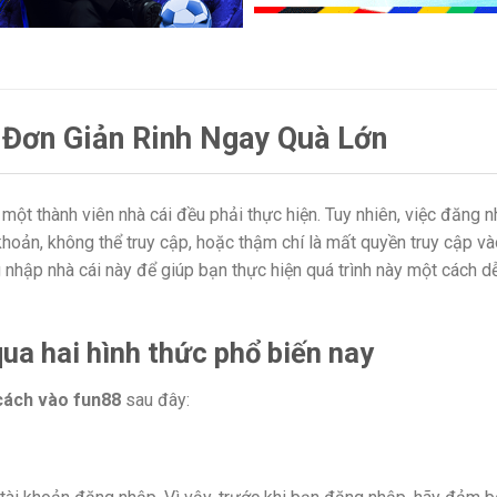
Đơn Giản Rinh Ngay Quà Lớn
một thành viên nhà cái đều phải thực hiện. Tuy nhiên, việc đăng 
hoản, không thể truy cập, hoặc thậm chí là mất quyền truy cập và
hập nhà cái này để giúp bạn thực hiện quá trình này một cách d
a hai hình thức phổ biến nay
cách vào fun88
sau đây: