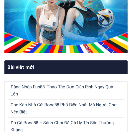
Bài viết mới
Đăng Nhập Fun88: Thao Tác Đơn Giản Rinh Ngay Quà
Lớn
Các Kèo Nhà Cái Bong88 Phổ Biến Nhất Mà Người Chơi
Nên Biết
Đá Gà Bong88 – Sảnh Chơi Đá Gà Uy Tín Săn Thưởng
Khủng