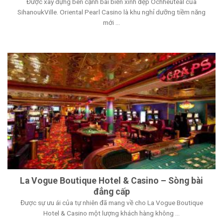
Được xây dựng bên cạnh bài biển xinh đẹp Ochheuteal của
SihanoukVille. Oriental Pearl Casino là khu nghỉ dưỡng tiềm năng
mới ...
La Vogue Boutique Hotel & Casino – Sòng bài
đẳng cấp
Được sự ưu ái của tự nhiên đã mang về cho La Vogue Boutique
Hotel & Casino một lượng khách hàng không ...