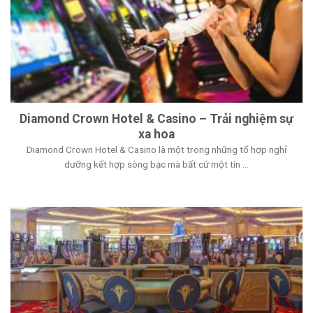
Diamond Crown Hotel & Casino – Trải nghiệm sự
xa hoa
Diamond Crown Hotel & Casino là một trong những tổ hợp nghỉ
dưỡng kết hợp sòng bạc mà bất cứ một tín ...