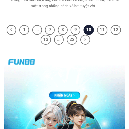
một trong những cách xả hơi tuyệt vời ...
1
…
7
8
9
10
11
12
13
…
22