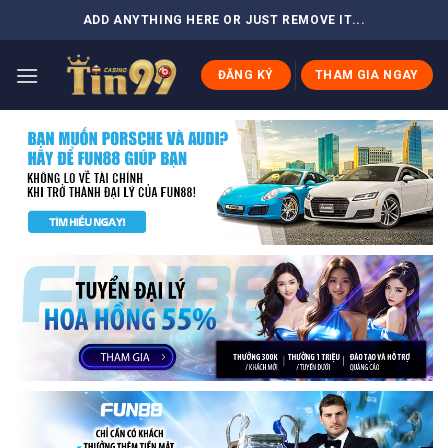
Skip
ADD ANYTHING HERE OR JUST REMOVE IT...
to
content
ĐĂNG KÝ
THAM GIA NGAY