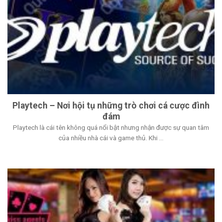
Playtech – Nơi hội tụ những trò chơi cá cược đình
đám
Playtech là cái tên không quá nổi bật nhưng nhận được sự quan tâm
của nhiều nhà cái và game thủ. Khi ...