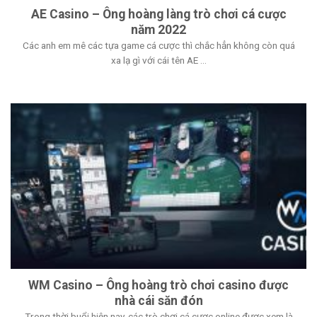
AE Casino – Ông hoàng làng trò chơi cá cược
năm 2022
Các anh em mê các tựa game cá cược thì chắc hẳn không còn quá
xa lạ gì với cái tên AE ...
WM Casino – Ông hoàng trò chơi casino được
nhà cái săn đón
Trong thời buổi hiện nay, các trò chơi cá cược online được xem là