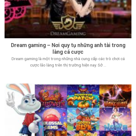
Dream gaming – Nơi quy tụ những anh tài trong
làng cá cược
Dream gaming là một trong những nhà cung cấp các trò chơi cá
cược lão làng trên thị trường hiện nay. Sở ...