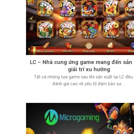
LC – Nhà cung ứng game mang đến sản
giải trí xu hướng
Tất cả những tựa game sau khi sản xuất tại LC đều
đánh giá cao về yếu tố đảm bảo sự ...