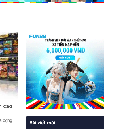
h cao
à cộng
Bài viết mới