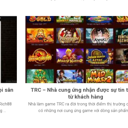
ọi sân
TRC – Nhà cung ứng nhận được sự tin 
từ khách hàng
 Rich88
Nhà làm game TRC ra đời trong thời điểm thị trường c
 ...
có những nơi cung ứng game với dòng sản phẩm 