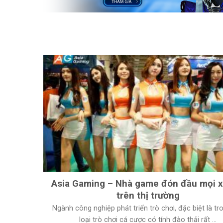
Asia Gaming – Nhà game đón đầu mọi x
trên thị trường
Ngành công nghiệp phát triển trò chơi, đặc biệt là tr
loại trò chơi cá cược có tính đào thải rất ...