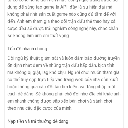
dụng để sáng tạo game là API, đây là sự hiện đại mà
không phải nhà sản xuất game nào cũng đủ tầm để với
đến. Anh em tham gia theo dõi trận đấu thể thao hay cá
cược đều sẽ được trải nghiệm công nghệ này, chắc chắn
sẽ không làm anh em thất vọng.
Tốc độ nhanh chóng
Đội ngũ kỹ thuật giám sát và luôn đảm bảo đường truyền
ổn định nhất đem về những trận đấu hấp dẫn, kịch tính
mà không bị giật, lag khó chịu. Người chơi muốn tham gia
có thể truy cập trực tiếp vào trang web của nhà sản xuất
hoặc thông qua các đối tác tìm kiếm và đăng nhập một
cách dễ dàng. Sẽ không phải chờ đợi như địa chỉ khác anh
em nhanh chóng được sắp xếp bàn chơi và sảnh chơi
theo nhu cầu đặc cược của mình.
Nạp tiền và trả thưởng dễ dàng