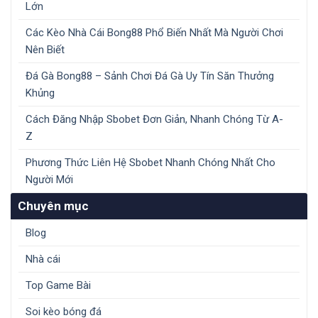
Lớn
Các Kèo Nhà Cái Bong88 Phổ Biến Nhất Mà Người Chơi
Nên Biết
Đá Gà Bong88 – Sảnh Chơi Đá Gà Uy Tín Săn Thưởng
Khủng
Cách Đăng Nhập Sbobet Đơn Giản, Nhanh Chóng Từ A-
Z
Phương Thức Liên Hệ Sbobet Nhanh Chóng Nhất Cho
Người Mới
Chuyên mục
Blog
Nhà cái
Top Game Bài
Soi kèo bóng đá