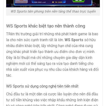
WS Sports tiên phong trên nền tảng thể thao trực tuyến
WS Sports khác biệt tạo nên thành công
TRên thị trường giải trí những nhà phát hành game là bao
la cho nên sức cạnh tranh rất là lớn.
WS Sports
sở hữu
nhiều điểm khác biệt, lấy những hạn chế của nhà cung
ứng khác phát triển tạo thành ưu điểm cho đơn vị mình.
Đây là bí thuật mà chỉ những chuyên gia dày dặn kinh
nghiệm mới có thể sáng tạo ra vừa tạo danh tiếng cho
nhà sản xuất vừa phục vụ nhu cầu của khách hàng và đối
tác.
WS Sports sử dụng công nghệ tiên tiến nhất
Chủ đầu tư là một dân cá cược lão luyện cho nên đã đầu
tư số tiền khủng vào việc nhập khẩu những linh kiện điện
tử có công nghệ tiên tiến nhất. Công nghệ đang được sử