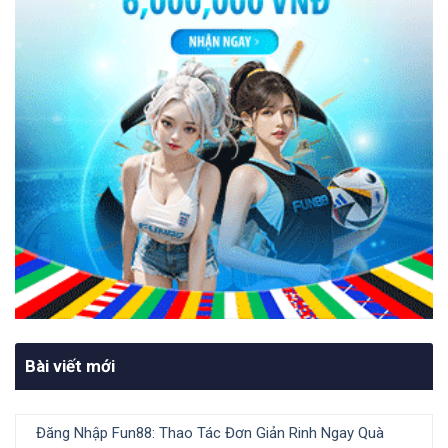
Bài viết mới
Đăng Nhập Fun88: Thao Tác Đơn Giản Rinh Ngay Quà