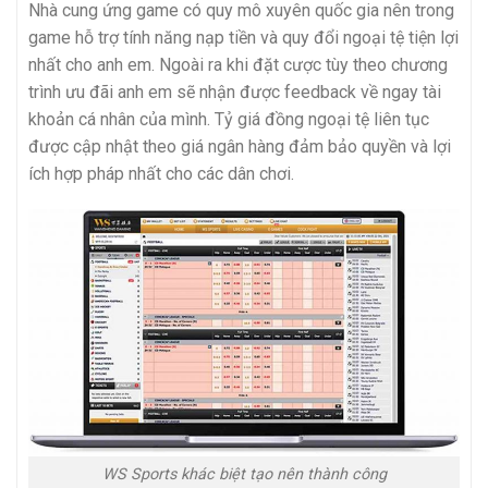
Nhà cung ứng game có quy mô xuyên quốc gia nên trong
game hỗ trợ tính năng nạp tiền và quy đổi ngoại tệ tiện lợi
nhất cho anh em. Ngoài ra khi đặt cược tùy theo chương
trình ưu đãi anh em sẽ nhận được feedback về ngay tài
khoản cá nhân của mình. Tỷ giá đồng ngoại tệ liên tục
được cập nhật theo giá ngân hàng đảm bảo quyền và lợi
ích hợp pháp nhất cho các dân chơi.
WS Sports khác biệt tạo nên thành công