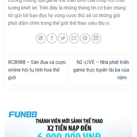
trưởng những tựa game thể thao đỉnh của chóp với chất
lượng khét lẹt. Trên đây là những thông tin cơ bản chúng
tôi gửi tới bạn đọc hy vọng cược thủ sẽ có những giờ
phút đắm chìm trong thế giới thể thao siêu thú vị.
RCB988 – Sân đua cá cược
N2-LIVE – Nhà phát triển
online hội tụ tinh hoa thế
game trực tuyến tài ba của
giới
năm