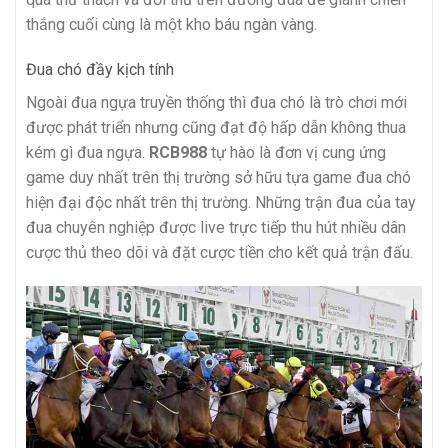
thắng cuối cùng là một kho báu ngàn vàng.
Đua chó đầy kịch tính
Ngoài đua ngựa truyền thống thì đua chó là trò chơi mới
được phát triển nhưng cũng đạt độ hấp dẫn không thua
kém gì đua ngựa.
RCB988
tự hào là đơn vị cung ứng
game duy nhất trên thị trường sở hữu tựa game đua chó
hiện đại độc nhất trên thị trường. Những trận đua của tay
đua chuyên nghiệp được live trực tiếp thu hút nhiều dân
cược thủ theo dõi và đặt cược tiền cho kết quả trận đấu.