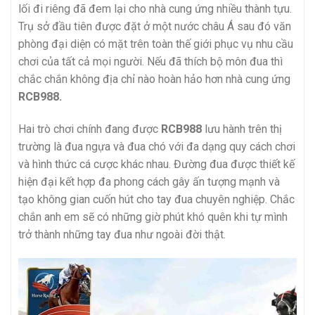
lối đi riêng đã đem lại cho nhà cung ứng nhiều thành tựu.
Trụ sở đầu tiên được đặt ở một nước châu Á sau đó văn
phòng đại diện có mặt trên toàn thế giới phục vụ nhu cầu
chơi của tất cả mọi người. Nếu đã thích bộ môn đua thì
chắc chắn không địa chỉ nào hoàn hảo hơn nhà cung ứng
RCB988.
Hai trò chơi chính đang được
RCB988
lưu hành trên thị
trường là đua ngựa và đua chó với đa dạng quy cách chơi
và hình thức cá cược khác nhau. Đường đua được thiết kế
hiện đại kết hợp đa phong cách gây ấn tượng mạnh và
tạo không gian cuốn hút cho tay đua chuyên nghiệp. Chắc
chắn anh em sẽ có những giờ phút khó quên khi tự mình
trở thành những tay đua như ngoài đời thật.