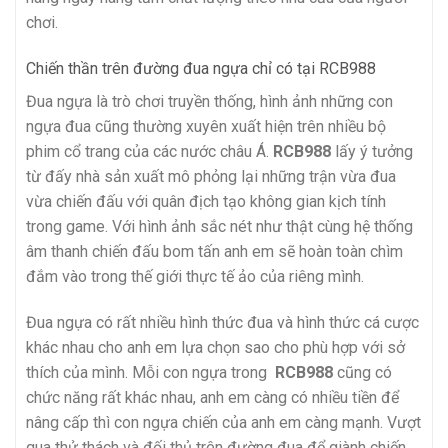
chơi.
Chiến thần trên đường đua ngựa chỉ có tại RCB988
Đua ngựa là trò chơi truyền thống, hình ảnh những con
ngựa đua cũng thường xuyên xuất hiện trên nhiều bộ
phim cổ trang của các nước châu Á.
RCB988
l
ấy ý tưởng
từ đấy nhà sản xuất mô phỏng lại những trận vừa đua
vừa chiến đấu với quân địch tạo không gian kịch tính
trong game. Với hình ảnh sắc nét như thật cùng hệ thống
âm thanh chiến đấu bom tấn anh em sẽ hoàn toàn chìm
đắm vào trong thế giới thực tế ảo của riêng mình.
Đua ngựa có rất nhiều hình thức đua và hình thức cá cược
khác nhau cho anh em lựa chọn sao cho phù hợp với sở
thích của mình. Mỗi con ngựa trong
RCB988
cũng có
chức năng rất khác nhau, anh em càng có nhiều tiền để
nâng cấp thì con ngựa chiến của anh em càng mạnh. Vượt
qua thử thách và đối thủ trên đường đua để giành chiến