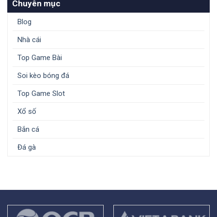
Chuyên mục
Blog
Nhà cái
Top Game Bài
Soi kèo bóng đá
Top Game Slot
Xổ số
Bắn cá
Đá gà