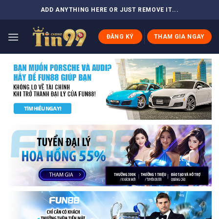
Skip
ADD ANYTHING HERE OR JUST REMOVE IT...
to
content
ĐĂNG KÝ
THAM GIA NGAY