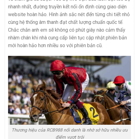
nhanh nhất, đường truyền kết nối ổn định cùng giao diện
website hoàn hảo. Hình ảnh sắc nét đến từng chi tiết nhỏ
cùng hệ thống âm thanh đạt chất lượng chuẩn quốc tế.
Chắc chắn anh em sẽ không có phút giây nào cảm thấy
nhàm chán khi nhà cung cấp liên tục cập nhật phiên bản
mới hoàn hảo hơn nhiều so với phiên bản cũ.
Thương hiệu của RCB988 nổi danh là nhờ sở hữu nhiều ưu
điểm vượt trội