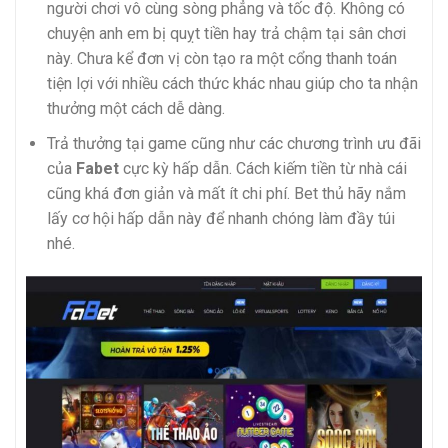
người chơi vô cùng sòng phẳng và tốc độ. Không có
chuyện anh em bị quỵt tiền hay trả chậm tại sân chơi
này. Chưa kể đơn vị còn tạo ra một cổng thanh toán
tiện lợi với nhiều cách thức khác nhau giúp cho ta nhận
thưởng một cách dễ dàng.
Trả thưởng tại game cũng như các chương trình ưu đãi
của
Fabet
cực kỳ hấp dẫn. Cách kiếm tiền từ nhà cái
cũng khá đơn giản và mất ít chi phí. Bet thủ hãy nắm
lấy cơ hội hấp dẫn này để nhanh chóng làm đầy túi
nhé.