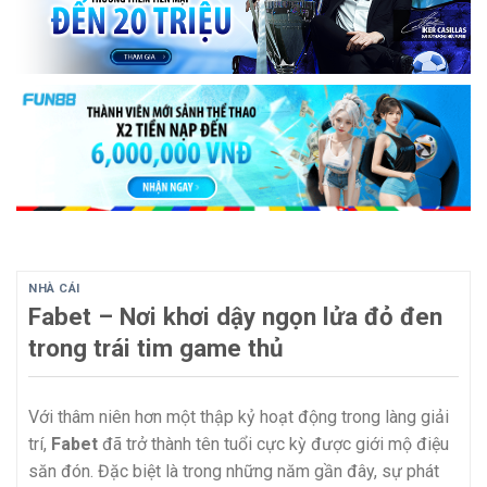
NHÀ CÁI
Fabet – Nơi khơi dậy ngọn lửa đỏ đen
trong trái tim game thủ
Với thâm niên hơn một thập kỷ hoạt động trong làng giải
trí,
Fabet
đã trở thành tên tuổi cực kỳ được giới mộ điệu
săn đón. Đặc biệt là trong những năm gần đây, sự phát