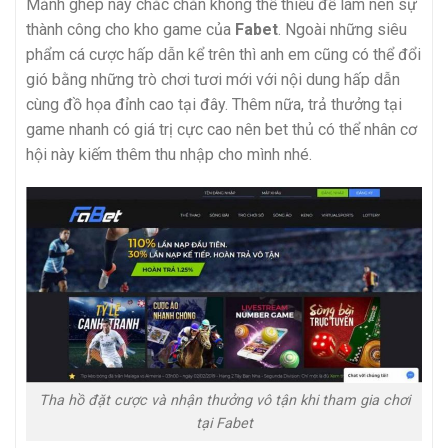
Mảnh ghép này chắc chắn không thể thiếu để làm nên sự
thành công cho kho game của
Fabet
. Ngoài những siêu
phẩm cá cược hấp dẫn kể trên thì anh em cũng có thể đổi
gió bằng những trò chơi tươi mới với nội dung hấp dẫn
cùng đồ họa đỉnh cao tại đây. Thêm nữa, trả thưởng tại
game nhanh có giá trị cực cao nên bet thủ có thể nhân cơ
hội này kiếm thêm thu nhập cho mình nhé.
Tha hồ đặt cược và nhận thưởng vô tận khi tham gia chơi
tại Fabet