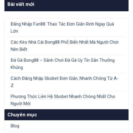
Bài viết mới
Đăng Nhập Fun88: Thao Tác Đơn Giản Rinh Ngay Quà
Lớn
Các Kèo Nhà Cái Bong88 Phổ Biến Nhất Mà Người Chơi
Nên Biết
Đá Gà Bong88 – Sảnh Chơi Đá Gà Uy Tín Săn Thưởng
Khủng
Cách Đăng Nhập Sbobet Đơn Giản, Nhanh Chóng Từ A-
Z
Phương Thức Liên Hệ Sbobet Nhanh Chóng Nhất Cho
Người Mới
Chuyên mục
Blog