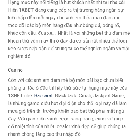
Hạng mục này nổi tiếng là hút khách nhất nhì tại nhà cái.
Hiện
1XBET
đang cung cấp ra thị trường hàng ngàn sự
kiện hấp dẫn mỗi ngày cho anh em thỏa mãn đam mê
theo dõi các bộ môn hàng đầu như bóng đá, bóng rổ,
khúc côn cầu, đua xe,… Nhất là với những bet thủ đam mê
khoản thử vận may thì ở đây đã có sẵn rất nhiều thể loại
kèo cược hấp dẫn để chúng ta có thể nghiền ngẫm và trải
nghiệm đó.
Casino
Còn với các anh em đam mê bộ môn bài bạc chưa biết
phải giải tỏa ở đâu thì hãy thử sức tại hạng mục này của
1XBET
nhé.
Baccarat
, BlackJack, Crush, Jackpot Game,…
là những game siêu hot đại diện cho thể loại này đã làm
mưa gió trên thị trường khiến bao bet thủ phải mất ngủ
đây. Với giao diện sảnh cược sang trọng, cùng sự giúp
đỡ nhiệt tình của nhiều dealer xinh đẹp sẽ giúp chúng ta
nhanh chóng tăng cao thu nhập đó.