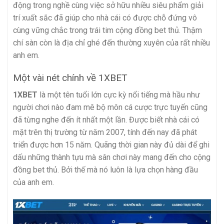
động trong nghề cùng việc sở hữu nhiều siêu phẩm giải
trí xuất sắc đã giúp cho nhà cái có được chỗ đứng vô
cùng vững chắc trong trái tim cộng đồng bet thủ. Thậm
chí sàn còn là địa chỉ ghé đến thường xuyên của rất nhiều
anh em.
Một vài nét chính về 1XBET
1XBET
là một tên tuổi lớn cực kỳ nổi tiếng mà hầu như
người chơi nào đam mê bộ môn cá cược trực tuyến cũng
đã từng nghe đến ít nhất một lần. Được biết nhà cái có
mặt trên thị trường từ năm 2007, tính đến nay đã phát
triển được hơn 15 năm. Quãng thời gian này đủ dài để ghi
dấu những thành tựu mà sân chơi này mang đến cho cộng
đồng bet thủ. Bởi thế mà nó luôn là lựa chọn hàng đầu
của anh em.