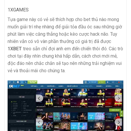
1XGAMES
Tựa game này có vẻ sẽ thích hợp cho bet thủ nào mong
muốn giải trí nhẹ nhàng để giải tỏa đầu óc sau những giờ
phút làm việc căng thẳng hoặc kèo cược hack não. Tuy
nhiên vẫn có vô vàn phần thưởng có giá trị đã được
1XBET
treo sẵn chỉ đợi anh em đến chiến thôi đó. Các trò
chơi tại đây nhìn chung khá hấp dẫn, cách chơi mới mẻ,
độc đáo nên chắc chắn sẽ tạo nên những trải nghiệm vui
vẻ và thoải mái cho chúng ta.