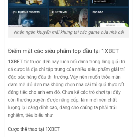
Nhận ngàn khuyến mãi khủng tại các game của nhà cái
Điểm mặt các siêu phẩm top đầu tại 1XBET
1XBET
từ trước đến nay luôn nổi danh trong làng giải trí
cá cược là địa chỉ tập trung của nhiều siêu phẩm giải trí
đặc sắc hàng đầu thị trường. Vậy nên muốn thỏa mãn
đam mê đỏ đen mà không chọn nhà cái thì quả thực rất
đáng tiếc cho anh em đó. Chưa kể các trò chơi tại đây
còn thường xuyên được nâng cấp, làm mới nên chất
lượng lại càng đỉnh cao, đáng cho chúng ta phải trải
nghiệm, tiêu biểu như:
Cược thể thao tại 1XBET