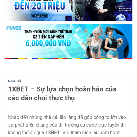
NHÀ CÁI
1XBET – Sự lựa chọn hoàn hảo của
các dân chơi thực thụ
Nhắc đến những nhà cái lão làng đã góp công to lớn vào
sự phát triển chung của thị trường cá cược trực tuyến thì
không thể bỏ qua
1XBET
. Với thâm niên lâu năm hoạt