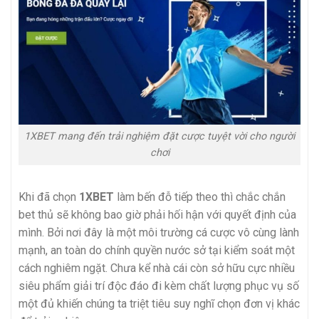
1XBET mang đến trải nghiệm đặt cược tuyệt vời cho người
chơi
Khi đã chọn
1XBET
làm bến đỗ tiếp theo thì chắc chắn
bet thủ sẽ không bao giờ phải hối hận với quyết định của
mình. Bởi nơi đây là một môi trường cá cược vô cùng lành
mạnh, an toàn do chính quyền nước sở tại kiểm soát một
cách nghiêm ngặt. Chưa kể nhà cái còn sở hữu cực nhiều
siêu phẩm giải trí độc đáo đi kèm chất lượng phục vụ số
một đủ khiến chúng ta triệt tiêu suy nghĩ chọn đơn vị khác