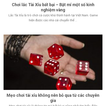
Chơi lắc Tài Xỉu bất bại – Bật mí một số kinh
nghiệm vàng
Lắc Tài Xỉu là trò chơi cá cược khá thịnh hành tại Việt Nam. Game
hiện được các nhà cái chuyển thể ...
Mẹo chơi tài xỉu không nên bỏ qua từ các chuyên
gia
Mẹo chơi tài xỉu là thông tin mà bất kỳ ai cũng phải tìm hiểu. Đặc