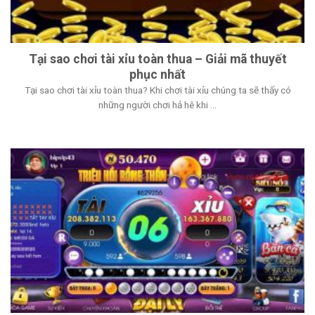
Tại sao chơi tài xỉu toàn thua – Giải mã thuyết
phục nhất
Tại sao chơi tài xỉu toàn thua? Khi chơi tài xỉu chúng ta sẽ thấy có
những người chơi hả hê khi ...