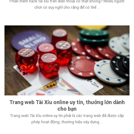
Phần mềm hack tài xỉu trên điện thoại có thật không? Nhiều người
chơi có suy nghĩ cho rằng để có thể ...
Trang web Tài Xỉu online uy tín, thưởng lớn dành
cho bạn
Trang web Tài Xỉu online uy tín phải là các trang web đã được cấp
phép hoạt động, thương hiệu xây dựng ...