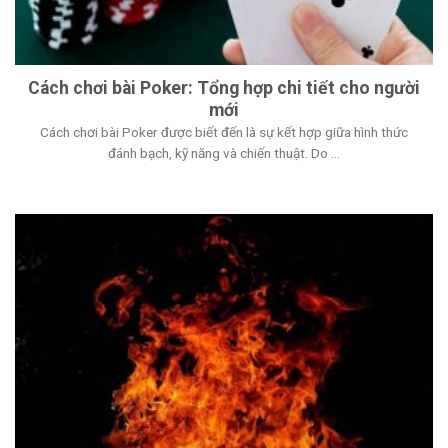
Cách chơi bài Poker: Tổng hợp chi tiết cho người
mới
Cách chơi bài Poker được biết đến là sự kết hợp giữa hình thức
đánh bạch, kỹ năng và chiến thuật. Do ...