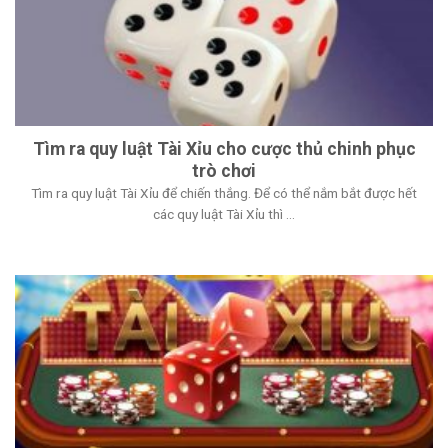
Tìm ra quy luật Tài Xỉu cho cược thủ chinh phục
trò chơi
Tìm ra quy luật Tài Xỉu để chiến thắng. Để có thể nắm bắt được hết
các quy luật Tài Xỉu thì ...