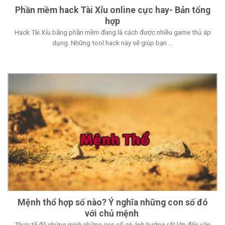
Phần mềm hack Tài Xỉu online cực hay- Bản tổng
hợp
Hack Tài Xỉu bằng phần mềm đang là cách được nhiều game thủ áp
dụng. Những tool hack này sẽ giúp bạn ...
Mệnh thổ hợp số nào? Ý nghĩa những con số đó
với chủ mệnh
Thực tế đã chứng minh những con số có ảnh hưởng rất lớn đến vận