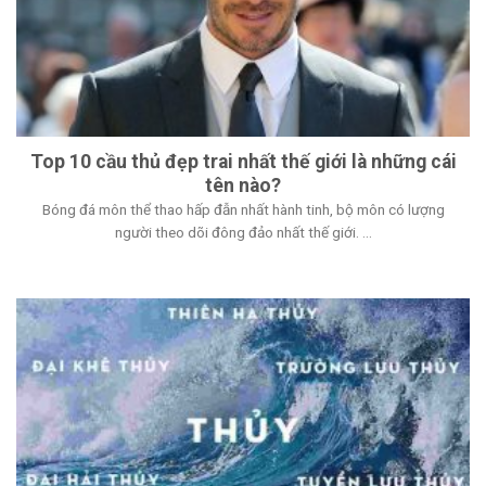
Top 10 cầu thủ đẹp trai nhất thế giới là những cái
tên nào?
Bóng đá môn thể thao hấp đẫn nhất hành tinh, bộ môn có lượng
người theo dõi đông đảo nhất thế giới. ...