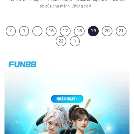
số của chủ mệnh. Chúng có ý ...
1
…
16
17
18
19
20
21
22