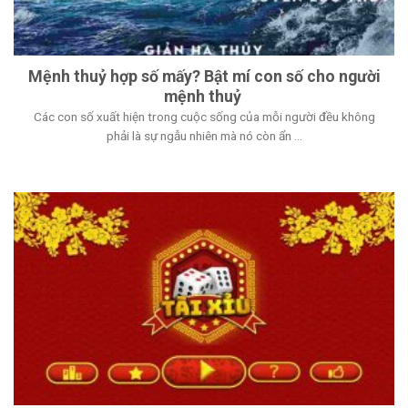
Mệnh thuỷ hợp số mấy? Bật mí con số cho người
mệnh thuỷ
Các con số xuất hiện trong cuộc sống của mỗi người đều không
phải là sự ngẫu nhiên mà nó còn ẩn ...