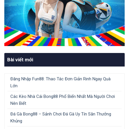
Bài viết mới
Đăng Nhập Fun88: Thao Tác Đơn Giản Rinh Ngay Quà
Lớn
Các Kèo Nhà Cái Bong88 Phổ Biến Nhất Mà Người Chơi
Nên Biết
Đá Gà Bong88 – Sảnh Chơi Đá Gà Uy Tín Săn Thưởng
Khủng