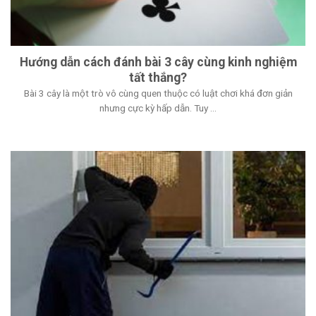
Hướng dẫn cách đánh bài 3 cây cùng kinh nghiệm
tất thắng?
Bài 3 cây là một trò vô cùng quen thuộc có luật chơi khá đơn giản
nhưng cực kỳ hấp dẫn. Tuy ...