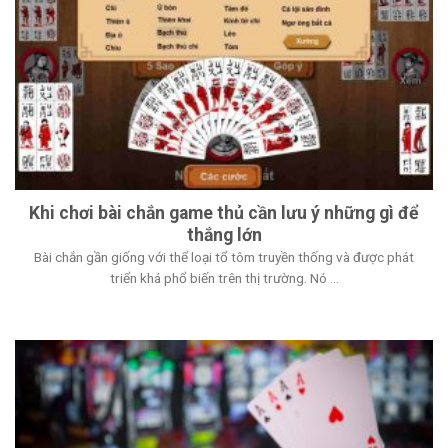
Khi chơi bài chắn game thủ cần lưu ý những gì để
thắng lớn
Bài chắn gần giống với thể loại tổ tôm truyền thống và được phát
triển khá phổ biến trên thị trường. Nó ...