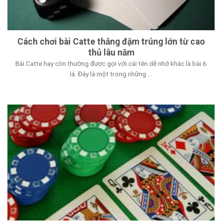
Cách chơi bài Catte thắng đậm trúng lớn từ cao
thủ lâu năm
Bài Catte hay còn thường được gọi với cái tên dễ nhớ khác là bài 6
lá. Đây là một trong những ...