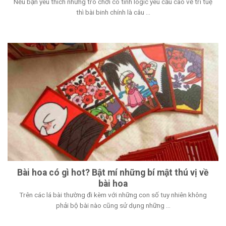
Nếu bạn yêu thích những trò chơi có tính logic yêu cầu cao về trí tuệ
thì bài binh chính là câu ...
Bài hoa có gì hot? Bật mí những bí mật thú vị về
bài hoa
Trên các lá bài thường đi kèm với những con số tuy nhiên không
phải bộ bài nào cũng sử dụng những ...