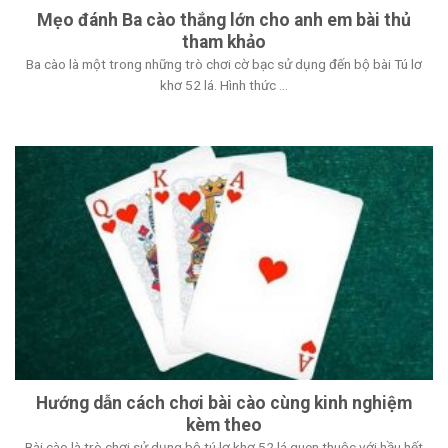
Mẹo đánh Ba cào thắng lớn cho anh em bài thủ
tham khảo
Ba cào là một trong những trò chơi cờ bạc sử dụng đến bộ bài Tú lơ
khơ 52 lá. Hình thức ...
Hướng dẫn cách chơi bài cào cùng kinh nghiệm
kèm theo
Bài cào là trò chơi sử dụng bộ tú lơ khơ 52 lá quen thuộc với hầu hết