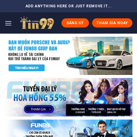
Skip
ADD ANYTHING HERE OR JUST REMOVE IT...
to
content
ĐĂNG KÝ
THAM GIA NGAY