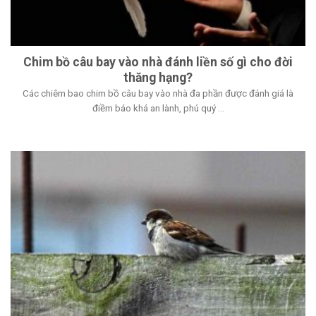
Chim bồ câu bay vào nhà đánh liền số gì cho đời
thăng hạng?
Các chiêm bao chim bồ câu bay vào nhà đa phần được đánh giá là
điềm báo khá an lành, phú quý ...