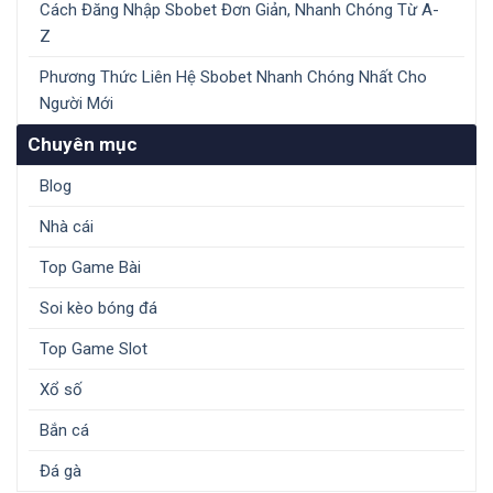
Cách Đăng Nhập Sbobet Đơn Giản, Nhanh Chóng Từ A-
Z
Phương Thức Liên Hệ Sbobet Nhanh Chóng Nhất Cho
Người Mới
Chuyên mục
Blog
Nhà cái
Top Game Bài
Soi kèo bóng đá
Top Game Slot
Xổ số
Bắn cá
Đá gà