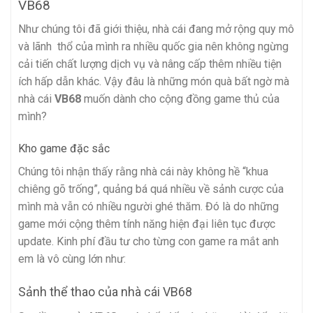
VB68
Như chúng tôi đã giới thiệu, nhà cái đang mở rộng quy mô
và lãnh thổ của mình ra nhiều quốc gia nên không ngừng
cải tiến chất lượng dịch vụ và nâng cấp thêm nhiều tiện
ích hấp dẫn khác. Vậy đâu là những món quà bất ngờ mà
nhà cái
VB68
muốn dành cho cộng đồng game thủ của
mình?
Kho game đặc sắc
Chúng tôi nhận thấy rằng nhà cái này không hề “khua
chiêng gõ trống”, quảng bá quá nhiều về sảnh cược của
mình mà vẫn có nhiều người ghé thăm. Đó là do những
game mới cộng thêm tính năng hiện đại liên tục được
update. Kinh phí đầu tư cho từng con game ra mắt anh
em là vô cùng lớn như:
Sảnh thể thao của nhà cái VB68