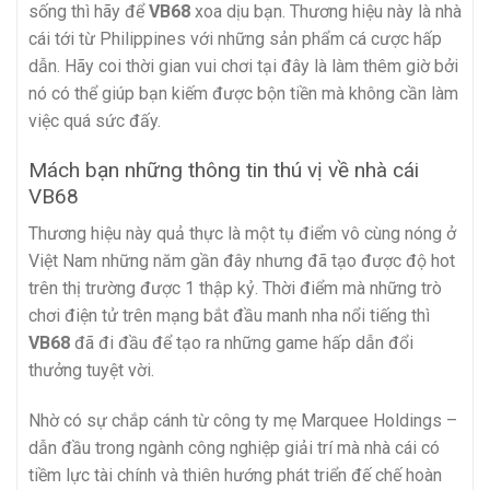
sống thì hãy để
VB68
xoa dịu bạn. Thương hiệu này là nhà
cái tới từ Philippines với những sản phẩm cá cược hấp
dẫn. Hãy coi thời gian vui chơi tại đây là làm thêm giờ bởi
nó có thể giúp bạn kiếm được bộn tiền mà không cần làm
việc quá sức đấy.
Mách bạn những thông tin thú vị về nhà cái
VB68
Thương hiệu này quả thực là một tụ điểm vô cùng nóng ở
Việt Nam những năm gần đây nhưng đã tạo được độ hot
trên thị trường được 1 thập kỷ. Thời điểm mà những trò
chơi điện tử trên mạng bắt đầu manh nha nổi tiếng thì
VB68
đã đi đầu để tạo ra những game hấp dẫn đổi
thưởng tuyệt vời.
Nhờ có sự chắp cánh từ công ty mẹ Marquee Holdings –
dẫn đầu trong ngành công nghiệp giải trí mà nhà cái có
tiềm lực tài chính và thiên hướng phát triển đế chế hoàn