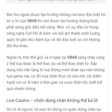
Bet thủ ngoài được tận hưởng những con kèo đặc biệt tới
từ vị trí của
VB68
thì còn được tận hưởng những buổi
phát sóng giải đấu nét căng. Nhờ có sự đầu tư trong
công nghệ Full HD đi kèm với dải âm thanh chất lượng
quốc tế gần như đánh bại về độ đặc biệt so với những
đối thủ khác.
Ngoài ra, trên thế giới và ở ngay tại
VB68
cũng cháy cùng
2 thể loại khác là thể thao ảo và thể thao điện tử. Xây
dựng trên nền tảng trí tuệ thông minh nhân tạo nên những
tựa game này có đồ họa chân thực và sắc nét. Ưu điểm
tuyệt vời có lẽ nằm ở thời gian cá cược thần tốc, biết kết
quả nhanh chóng.
Live Casino – chốn dừng chân không thể bỏ lỡ
Dù có đi ngược về xuôi thì đừng có quên dừng chân tại