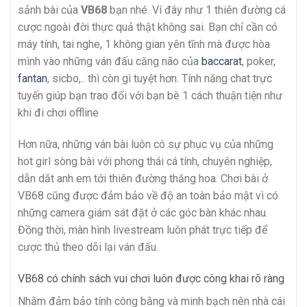
sảnh bài của
VB68
bạn nhé. Ví đây như 1 thiên đường cá
cược ngoài đời thực quả thật không sai. Bạn chỉ cần có
máy tính, tai nghe, 1 không gian yên tĩnh mà được hòa
mình vào những ván đấu căng não của
baccarat
, poker,
fantan
, sicbo,.. thì còn gì tuyệt hơn. Tính năng chat trực
tuyến giúp bạn trao đổi với bạn bè 1 cách thuận tiện như
khi đi chơi offline
Hơn nữa, những ván bài luôn có sự phục vụ của những
hot girl sòng bài với phong thái cá tính, chuyên nghiệp,
dẫn dắt anh em tới thiên đường thăng hoa. Chơi bài ở
VB68 cũng được đảm bảo về độ an toàn bảo mật vì có
những camera giám sát đặt ở các góc bàn khác nhau.
Đồng thời, màn hình livestream luôn phát trực tiếp để
cược thủ theo dõi lại ván đấu.
VB68 có chính sách vui chơi luôn được công khai rõ ràng
Nhằm đảm bảo tính công bằng và minh bạch nên nhà cái