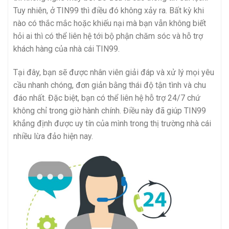
Tuy nhiên, ở TIN99 thì điều đó không xảy ra. Bất kỳ khi
nào có thắc mắc hoặc khiếu nại mà bạn vẫn không biết
hỏi ai thì có thể liên hệ tới bộ phận chăm sóc và hỗ trợ
khách hàng của nhà cái TIN99.
Tại đây, bạn sẽ được nhân viên giải đáp và xử lý mọi yêu
cầu nhanh chóng, đơn giản bằng thái độ tận tình và chu
đáo nhất. Đặc biệt, bạn có thể liên hệ hỗ trợ 24/7 chứ
không chỉ trong giờ hành chính. Điều này đã giúp TIN99
khẳng định được uy tín của mình trong thị trường nhà cái
nhiều lừa đảo hiện nay.