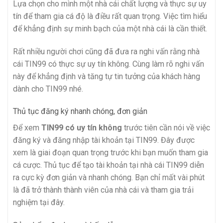
Lựa chọn cho mình một nhà cái chất lượng và thực sự uy
tín để tham gia cá độ là điều rất quan trọng. Việc tìm hiểu
để khẳng định sự minh bạch của một nhà cái là cần thiết.
Rất nhiều người chơi cũng đã đưa ra nghi vấn rằng nhà
cái TIN99 có thực sự uy tín không. Cùng làm rõ nghi vấn
này để khẳng định và tăng tự tin tưởng của khách hàng
dành cho TIN99 nhé.
Thủ tục đăng ký nhanh chóng, đơn giản
Để xem
TIN99 có uy tín không
trước tiên cần nói về việc
đăng ký và đăng nhập tài khoản tại TIN99. Đây được
xem là giai đoạn quan trọng trước khi bạn muốn tham gia
cá cược. Thủ tục để tạo tài khoản tại nhà cái TIN99 diễn
ra cực kỳ đơn giản và nhanh chóng. Bạn chỉ mất vài phút
là đã trở thành thành viên của nhà cái và tham gia trải
nghiệm tại đây.