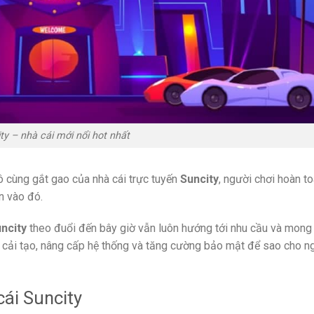
ty – nhà cái mới nổi hot nhất
vô cùng gắt gao của nhà cái trực tuyến
Suncity
, người chơi hoàn t
in vào đó.
ncity
theo đuổi đến bây giờ vẫn luôn hướng tới nhu cầu và mon
 cải tạo, nâng cấp hệ thống và tăng cường bảo mật để sao cho n
cái Suncity