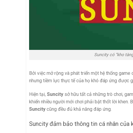
Suncity có “kho tàn
Bởi việc mở rộng và phát triển một hệ thống game
nhưng tiềm lực thực tế của họ khó đáp ứng được 
Hiện tại,
Suncity
sở hữu tất cả những trò chơi, gam
khiến nhiều người mới chơi phải bật thốt lời khen.
Suncity
cũng đều đủ khả năng đáp ứng.
Suncity đảm bảo thông tin cá nhân của 