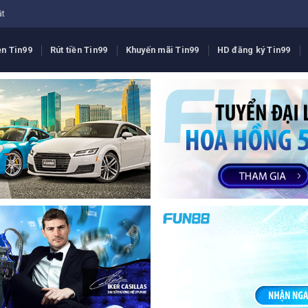
ật
ền Tin99
Rút tiền Tin99
Khuyến mãi Tin99
HD đăng ký Tin99