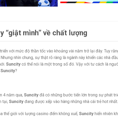
y “giật mình” về chất lượng
 triển với mức độ thần tốc vào khoảng vài năm trở lại đây. Tuy rằ
y. Nhưng nhìn chung, sự thật rõ ràng là ngành này khiến các nhà đầu
mới.
Suncity
có thể nói là một trong số đó. Vậy với tư cách là ngườ
ề
Suncity
?
ần 4 năm qua,
Suncity
đã có những bước tiến lớn trong sự phát tri
 tại,
Suncity
đang được xếp vào hàng những nhà cái trẻ hot nhất
a thế giới với lượng casino đếm không xuể,
Suncity
hiển nhiên k