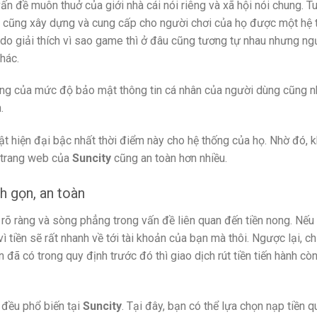
ấn đề muôn thuở của giới nhà cái nói riêng và xã hội nói chung. T
nào cũng xây dựng và cung cấp cho người chơi của họ được một hệ
ý do giải thích vì sao game thì ở đâu cũng tương tự nhau nhưng ng
khác.
rọng của mức độ bảo mật thông tin cá nhân của người dùng cũng 
n.
 hiện đại bậc nhất thời điểm này cho hệ thống của họ. Nhờ đó, 
à trang web của
Suncity
cũng an toàn hơn nhiều.
h gọn, an toàn
rõ ràng và sòng phẳng trong vấn đề liên quan đến tiền nong. Nếu
 tiền sẽ rất nhanh về tới tài khoản của bạn mà thôi. Ngược lại, ch
đã có trong quy định trước đó thì giao dịch rút tiền tiến hành còn
n đều phổ biến tại
Suncity
. Tại đây, bạn có thể lựa chọn nạp tiền q