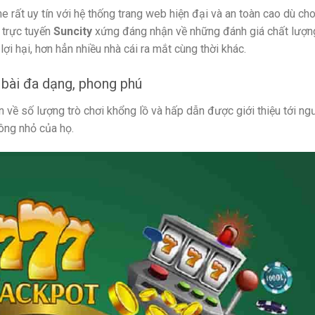
e rất uy tín với hệ thống trang web hiện đại và an toàn cao dù cho
i trực tuyến
Suncity
xứng đáng nhận về những đánh giá chất lượn
lợi hại, hơn hẳn nhiều nhà cái ra mắt cùng thời khác.
 bài đa dạng, phong phú
n về số lượng trò chơi khổng lồ và hấp dẫn được giới thiệu tới ng
ông nhỏ của họ.