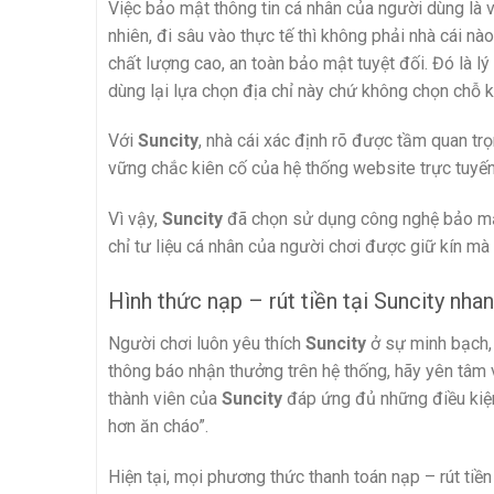
Việc bảo mật thông tin cá nhân của người dùng là v
nhiên, đi sâu vào thực tế thì không phải nhà cái 
chất lượng cao, an toàn bảo mật tuyệt đối. Đó là l
dùng lại lựa chọn địa chỉ này chứ không chọn chỗ 
Với
Suncity
, nhà cái xác định rõ được tầm quan t
vững chắc kiên cố của hệ thống website trực tuyế
Vì vậy,
Suncity
đã chọn sử dụng công nghệ bảo mật
chỉ tư liệu cá nhân của người chơi được giữ kín m
Hình thức nạp – rút tiền tại
Suncity
nhan
Người chơi luôn yêu thích
Suncity
ở sự minh bạch, 
thông báo nhận thưởng trên hệ thống, hãy yên tâm vì
thành viên của
Suncity
đáp ứng đủ những điều kiện 
hơn ăn cháo”.
Hiện tại, mọi phương thức thanh toán nạp – rút tiề