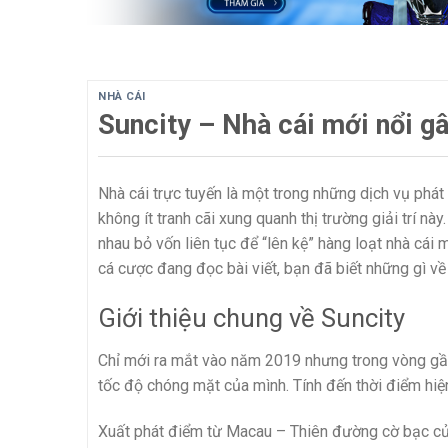
NHÀ CÁI
Suncity – Nhà cái mới nổi gâ
Nhà cái trực tuyến là một trong những dịch vụ phát
không ít tranh cãi xung quanh thị trường giải trí nà
nhau bỏ vốn liên tục để “lên kệ” hàng loạt nhà cái 
cá cược đang đọc bài viết, bạn đã biết những gì v
Giới thiệu chung về Suncity
Chỉ mới ra mắt vào năm 2019 nhưng trong vòng g
tốc độ chóng mặt của mình. Tính đến thời điểm hiện
Xuất phát điểm từ Macau – Thiên đường cờ bạc củ