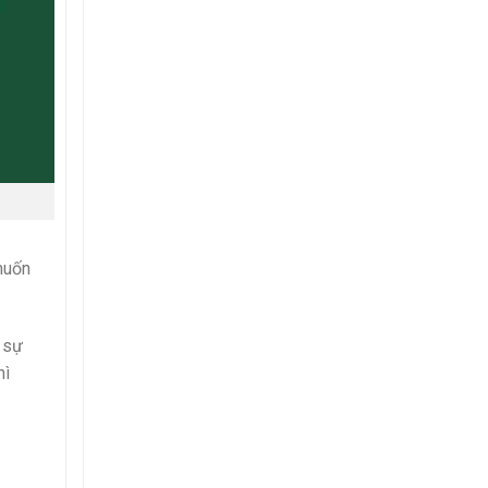
muốn
 sự
hì