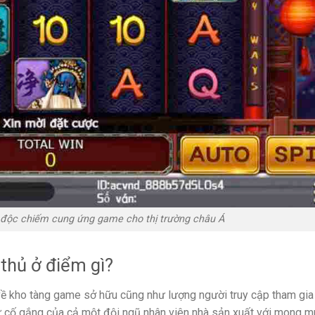
độc chiếm cung ứng game cho thị trường châu Á
thủ ở điểm gì?
 kho tàng game sở hữu cũng như lượng người truy cập tham gia
ự cố gắng của cả một đội ngũ nhân viên nhà sản xuất với mong 