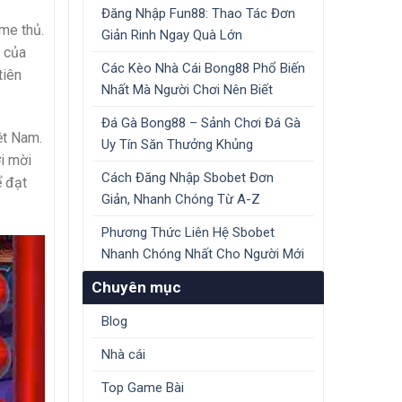
Đăng Nhập Fun88: Thao Tác Đơn
me thủ.
Giản Rinh Ngay Quà Lớn
a của
Các Kèo Nhà Cái Bong88 Phổ Biến
tiên
Nhất Mà Người Chơi Nên Biết
Đá Gà Bong88 – Sảnh Chơi Đá Gà
ệt Nam.
Uy Tín Săn Thưởng Khủng
i mời
Cách Đăng Nhập Sbobet Đơn
ể đạt
Giản, Nhanh Chóng Từ A-Z
Phương Thức Liên Hệ Sbobet
Nhanh Chóng Nhất Cho Người Mới
Chuyên mục
Blog
Nhà cái
Top Game Bài