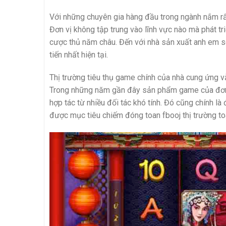
Với những chuyên gia hàng đầu trong ngành nắm r
Đơn vị không tập trung vào lĩnh vực nào mà phát t
cược thủ năm châu. Đến với nhà sản xuất anh em s
tiến nhất hiện tại.
Thị trường tiêu thụ game chính của nhà cung ứng 
Trong những năm gần đây sản phẩm game của đơn vị
hợp tác từ nhiều đối tác khó tính. Đó cũng chính l
được mục tiêu chiếm đóng toan fbooj thị trường to