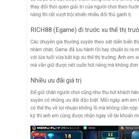
thay đổi thói quen giải trí của người chơi theo hư
năng thì rất vượt trội khiến nhiều đối thủ ganh tị.
RICH88 (Egame) đi trước xu thế thị trư
Các chuyên gia thường xuyên theo sát diễn biến th
nhàm chán. Game đã lưu hành rồi hay chuẩn bị ra m
với lứa tuổi vừa bắt kịp xu thế thị trường. Anh e
mà vẫn giữ được nét cuốn hút riêng mà không đơn 
Nhiều ưu đãi giá trị
Để giữ chân người chơi cũng như thu hút khách hà
xuyên có những ưu đãi đặc biệt. Mỗi ngày anh em 
có thể thu về lợi nhuận khổng lồ mà không cần nộp 
ký thì anh em cũng được nhận ngay về tài khoản mộ