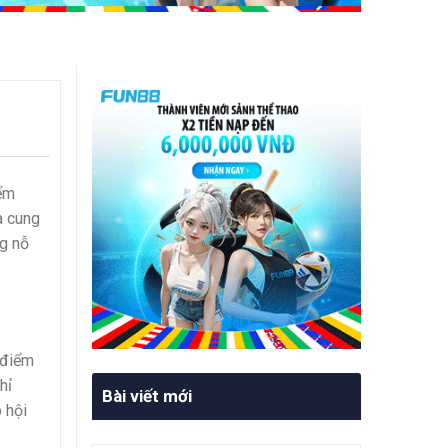
iểm
à cung
g nỗ
 điểm
hỉ
Bài viết mới
 hội