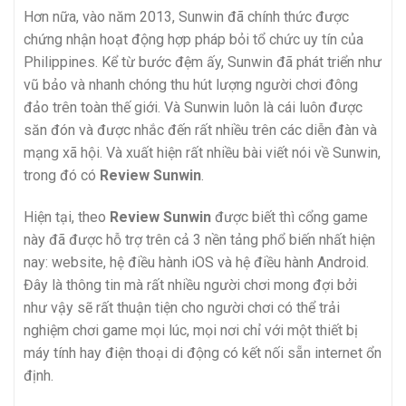
Hơn nữa, vào năm 2013, Sunwin đã chính thức được
chứng nhận hoạt động hợp pháp bỏi tổ chức uy tín của
Philippines. Kể từ bước đệm ấy, Sunwin đã phát triển như
vũ bảo và nhanh chóng thu hút lượng người chơi đông
đảo trên toàn thế giới. Và Sunwin luôn là cái luôn được
săn đón và được nhắc đến rất nhiều trên các diễn đàn và
mạng xã hội. Và xuất hiện rất nhiều bài viết nói về Sunwin,
trong đó có
Review Sunwin
.
Hiện tại, theo
Review Sunwin
được biết thì cổng game
này đã được hỗ trợ trên cả 3 nền tảng phổ biến nhất hiện
nay: website, hệ điều hành iOS và hệ điều hành Android.
Đây là thông tin mà rất nhiều người chơi mong đợi bởi
như vậy sẽ rất thuận tiện cho người chơi có thể trải
nghiệm chơi game mọi lúc, mọi nơi chỉ với một thiết bị
máy tính hay điện thoại di động có kết nối sẵn internet ổn
định.