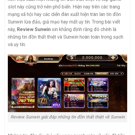
slot này cũng trở nên phổ biến. Hiện nay trên các trang
mạng xã hội hay các diễn đàn xuất hiện tràn lan tin đồn
Sunwin lừa đảo, giả mạo hay mất uy tín. Trong bài viết
này,
Review Sunwin
xin khẳng định rằng đó chính là
những tin đồn thất thiệt và Sunwin hoàn toàn trong sạch
và uy tín.
Review Sunwin giải đáp những tin đồn thất thiệt về Sunwin