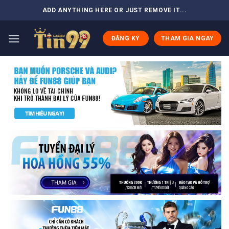
Skip
ADD ANYTHING HERE OR JUST REMOVE IT...
to
content
ĐĂNG KÝ
THAM GIA NGAY