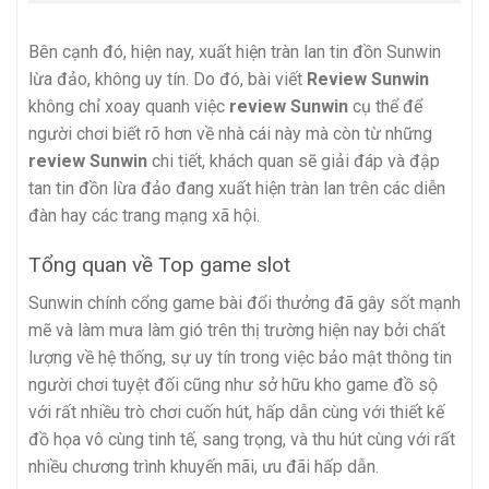
Bên cạnh đó, hiện nay, xuất hiện tràn lan tin đồn Sunwin
lừa đảo, không uy tín. Do đó, bài viết
Review Sunwin
không chỉ xoay quanh việc
review Sunwin
cụ thể để
người chơi biết rõ hơn về nhà cái này mà còn từ những
review Sunwin
chi tiết, khách quan sẽ giải đáp và đập
tan tin đồn lừa đảo đang xuất hiện tràn lan trên các diễn
đàn hay các trang mạng xã hội.
Tổng quan về Top game slot
Sunwin chính cổng game bài đổi thưởng đã gây sốt mạnh
mẽ và làm mưa làm gió trên thị trường hiện nay bởi chất
lượng về hệ thống, sự uy tín trong việc bảo mật thông tin
người chơi tuyệt đối cũng như sở hữu kho game đồ sộ
với rất nhiều trò chơi cuốn hút, hấp dẫn cùng với thiết kế
đồ họa vô cùng tinh tế, sang trọng, và thu hút cùng với rất
nhiều chương trình khuyến mãi, ưu đãi hấp dẫn.