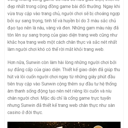
đẹp nhất trong cộng đồng game bài đổi thưởng. Ngay khi
vừa truy cập vào trang chủ, người chơi sẽ bị choáng ngợp
bởi sự sang trọng, tinh tế và huyền bí do 3 màu sắc chủ
đạo tạo nên là nâu, vàng và đen. Những gam màu này đã
tôn lên sự sang trọng của giao diện trang web cũng như
khắc họa trang web một cách chân thực và sắc nét nhất
làm người chơi khó có thể rời mắt khỏi trang web.
Hơn nữa, Sunwin còn làm hài lòng những người chơi bởi
sự đẳng cấp của giao diện. Thiết kế giao diện đã giúp thu
hút và lôi cuốn người chơi ngay từ những giây phút đầu
tiên truy cập vào Sunwin cộng thêm sự đầu tư hệ thống
âm thanh sống động tạo nên nét riêng lôi cuốn và níu
chân người chơi. Mặc dù chỉ là cổng game trực tuyến
nhưng Sunwin đã thiết kế trang web chân thực như sàn
casino ở đời thực.