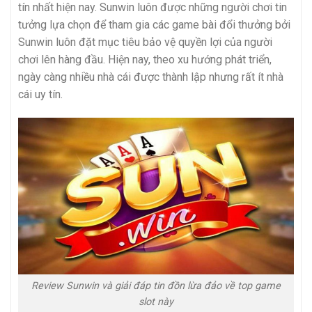
tín nhất hiện nay. Sunwin luôn được những người chơi tin
tưởng lựa chọn để tham gia các game bài đổi thưởng bởi
Sunwin luôn đặt mục tiêu bảo vệ quyền lợi của người
chơi lên hàng đầu. Hiện nay, theo xu hướng phát triển,
ngày càng nhiều nhà cái được thành lập nhưng rất ít nhà
cái uy tín.
Review Sunwin và giải đáp tin đồn lừa đảo về top game
slot này