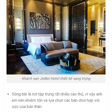
Khách sạn JinBei Hotel thiết kế sang trọng
Sòng bài là nơi tập trung rất nhiều cao thủ, vì vậy anh
em nên khiêm tốn và lựa chọn các bàn chơi hợp với
sức của bản thân.