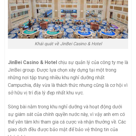
Khái quát về JinBei Casino & Hotel
JinBei Casino & Hotel
chịu sự quản lý của công ty mẹ là
JinBei group. Được lựa chọn xây dựng tại một trong
những nơi tập trung nhiều khu nghỉ dưỡng nhất
Campuchia, đây vừa là thách thức nhưng cũng là cơ hội vì
sở hữu vị trí địa lý đẹp nhất khu vực.
Sòng bài nằm trong khu nghỉ dưỡng và hoạt động dưới
sự giám sát của chính quyền nước này, vì vậy anh em có
thể yên tâm khi tham gia cá cược và nhận thưởng về. Các
giao dịch đều được bảo mật để bảo vệ thông tin của