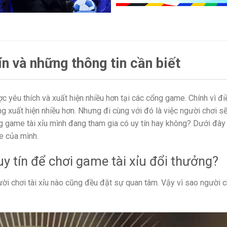
ín và những thông tin cần biết
c yêu thích và xuất hiện nhiều hơn tại các cổng game. Chính vì đ
g xuất hiện nhiều hơn. Nhưng đi cùng với đó là việc người chơi s
ổng game tài xỉu mình đang tham gia có uy tín hay không? Dưới đây 
e của mình.
uy tín để chơi game tài xỉu đổi thưởng?
ời chơi tài xỉu nào cũng đều đặt sự quan tâm. Vậy vì sao người ch