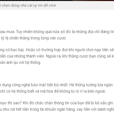
i chọn đúng nhà cái uy tín để chơi
sau mưa. Tuy nhiên không quá nửa số đó là những địa chỉ đáng tin
 tỷ lệ chiến thắng trong từng ván cược.
ng cờ bạc bịp. Hoặc có trường hợp đợi khi người chơi nạp tiền s
tiền của những thành viên. Ngoài ra, khi thắng cược bạn cũng sẽ 
n ánh lại với hệ thống.
 sử dụng công nghệ bảo mật tiến bộ nhất. Hệ thống tường lửa ngăn
hỉ có hệ thống biết và mã hóa để không bị rò rỉ ra bên ngoài.
o thì sao? Khi đó chắc chắn thông tin của bạn đã bị kẻ xấu ghi l
như rút hết tiền trong tài khoản ngân hàng, vay tiền với danh ngh