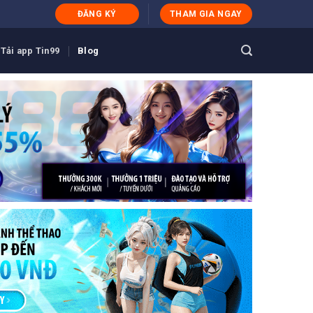
ĐĂNG KÝ
THAM GIA NGAY
Tải app Tin99
Blog