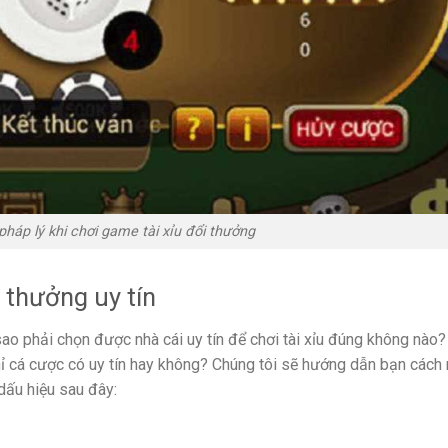
 pháp lý khi chơi game tài xỉu đổi thưởng
 thưởng uy tín
sao phải chọn được nhà cái uy tín để chơi tài xỉu đúng không nào
hỉ cá cược có uy tín hay không? Chúng tôi sẽ hướng dẫn bạn cách
 dấu hiệu sau đây: