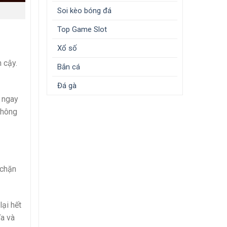
Soi kèo bóng đá
Top Game Slot
Xổ số
 cậy.
Bắn cá
Đá gà
ẽ ngay
không
 chặn
ại hết
ĩa và