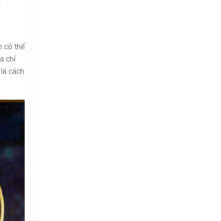
.
 có thể
a chỉ
 là cách