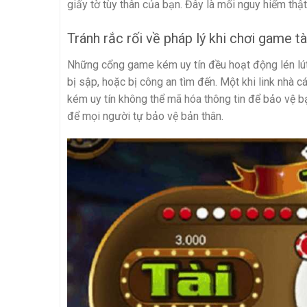
giấy tờ tùy thân của bạn. Đây là mối nguy hiểm th
Tránh rắc rối về pháp lý khi chơi game tà
Những cổng game kém uy tín đều hoạt động lén lú
bị sập, hoặc bị công an tìm đến. Một khi link nhà c
kém uy tín không thể mã hóa thông tin để bảo vệ bạ
để mọi người tự bảo vệ bản thân.