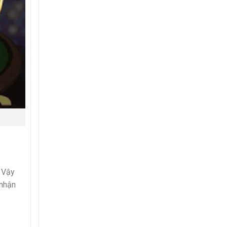
? Vậy
 nhận