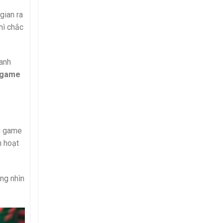
gian ra
hì chắc
hanh
game
ng game
h hoạt
ng nhìn