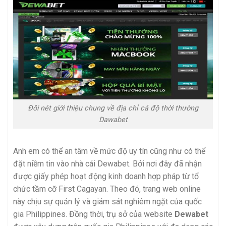
Đôi nét giới thiệu chung về địa chỉ cá độ thời thường
Dawabet
Anh em có thể an tâm về mức độ uy tín cũng như có thể
đặt niềm tin vào nhà cái Dewabet. Bởi nơi đây đã nhận
được giấy phép hoạt động kinh doanh hợp pháp từ tổ
chức tầm cỡ First Cagayan. Theo đó, trang web online
này chịu sự quản lý và giám sát nghiêm ngặt của quốc
gia Philippines. Đồng thời, trụ sở của website
Dewabet