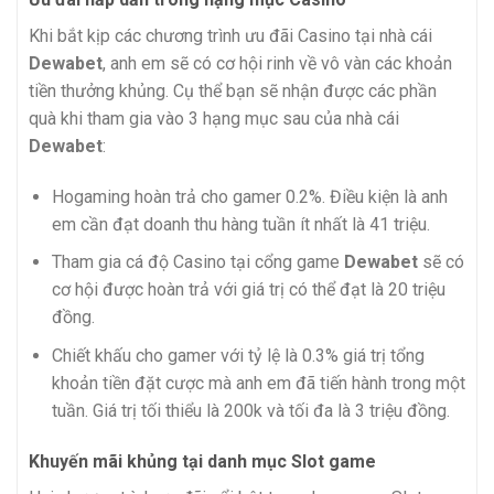
Khi bắt kịp các chương trình ưu đãi Casino tại nhà cái
Dewabet
, anh em sẽ có cơ hội rinh về vô vàn các khoản
tiền thưởng khủng. Cụ thể bạn sẽ nhận được các phần
quà khi tham gia vào 3 hạng mục sau của nhà cái
Dewabet
:
Hogaming hoàn trả cho gamer 0.2%. Điều kiện là anh
em cần đạt doanh thu hàng tuần ít nhất là 41 triệu.
Tham gia cá độ Casino tại cổng game
Dewabet
sẽ có
cơ hội được hoàn trả với giá trị có thể đạt là 20 triệu
đồng.
Chiết khấu cho gamer với tỷ lệ là 0.3% giá trị tổng
khoản tiền đặt cược mà anh em đã tiến hành trong một
tuần. Giá trị tối thiểu là 200k và tối đa là 3 triệu đồng.
Khuyến mãi khủng tại danh mục Slot game