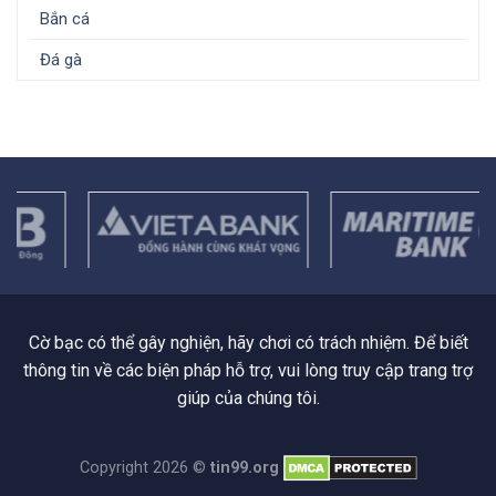
Bắn cá
Đá gà
Cờ bạc có thể gây nghiện, hãy chơi có trách nhiệm. Để biết
thông tin về các biện pháp hỗ trợ, vui lòng truy cập trang trợ
giúp của chúng tôi.
Copyright 2026 ©
tin99.org