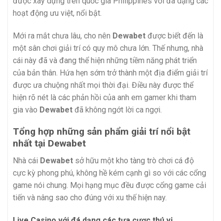
được xây dựng trên quốc gia Philippines với đa dạng các
hoạt động ưu việt, nổi bật.
Mới ra mắt chưa lâu, cho nên
Dewabet
được biết đến là
một sân chơi giải trí có quy mô chưa lớn. Thế nhưng, nhà
cái này đã và đang thể hiện những tiềm năng phát triển
của bản thân. Hứa hẹn sớm trở thành một địa điểm giải trí
được ưa chuộng nhất mọi thời đại. Điều này được thể
hiện rõ nét là các phản hồi của anh em gamer khi tham
gia vào
Dewabet
đã không ngớt lời ca ngợi.
Tổng hợp những sản phẩm giải trí nổi bật
nhất tại Dewabet
Nhà cái
Dewabet
sở hữu một kho tàng trò chơi cá độ
cực kỳ phong phú, không hề kém cạnh gì so với các cổng
game nói chung. Mọi hạng mục đều được cổng game cải
tiến và nâng sao cho đúng với xu thế hiện nay.
Live Casino với đá dạng các tựa cược thú vị