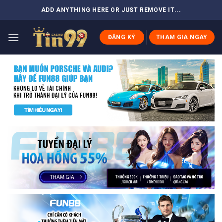
Skip
ADD ANYTHING HERE OR JUST REMOVE IT...
to
content
ĐĂNG KÝ
THAM GIA NGAY