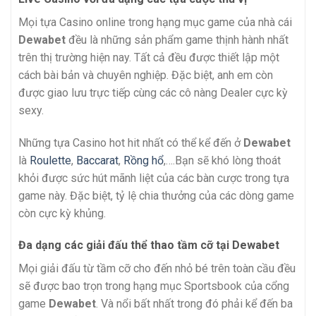
Mọi tựa Casino online trong hạng mục game của nhà cái
Dewabet
đều là những sản phẩm game thịnh hành nhất
trên thị trường hiện nay. Tất cả đều được thiết lập một
cách bài bản và chuyên nghiệp. Đặc biệt, anh em còn
được giao lưu trực tiếp cùng các cô nàng Dealer cực kỳ
sexy.
Những tựa Casino hot hit nhất có thể kể đến ở
Dewabet
là
Roulette
,
Baccarat
,
Rồng hổ
,….Bạn sẽ khó lòng thoát
khỏi được sức hút mãnh liệt của các bàn cược trong tựa
game này. Đặc biệt, tỷ lệ chia thưởng của các dòng game
còn cực kỳ khủng.
Đa dạng các giải đấu thể thao tầm cỡ tại Dewabet
Mọi giải đấu từ tầm cỡ cho đến nhỏ bé trên toàn cầu đều
sẽ được bao trọn trong hạng mục Sportsbook của cổng
game
Dewabet
. Và nổi bất nhất trong đó phải kể đến ba