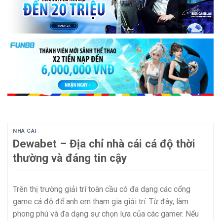
NHÀ CÁI
Dewabet – Địa chỉ nhà cái cá độ thời
thường và đáng tin cậy
Trên thị trường giải trí toàn cầu có đa dạng các cổng
game cá độ để anh em tham gia giải trí. Từ đây, làm
phong phú và đa dạng sự chọn lựa của các gamer. Nếu