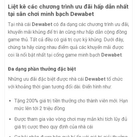
Liệt kê các chương trình ưu đãi hấp dẫn nhất
tại sân chơi minh bạch Dewabet
Tại nhà cái
Dewabet
có đa dạng các chương trình ưu đãi,
khuyến mãi khủng để tri ân cũng như hấp dẫn cộng đồng
game thủ. Tất cả đều có giá trị cực kỳ khủng. Dưới đây,
chúng ta hãy cùng nhau điểm quả các khuyến mãi được
coi là nổi bật nhất tại cổng game minh bạch
Dewabet
.
Đa dạng phần thưởng đặc biệt
Những ưu đãi đặc biệt được nhà cái
Dewabet
tổ chức
với khoảng thời gian tương đối dài. Điển hình như:
Tặng 200% giá trị tiền thưởng cho thành viên mới. Hạn
mức lên tới 2 triệu đồng
Được tham gia vào vòng chơi may mắn khi tích lũy đủ
giá trị cược theo quy định của nhà cái