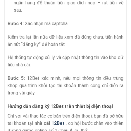
ngân hàng để thuận tiện giao dịch nạp – rút tiền về
sau.
Bước 4:
Xác nhận mã captcha
Kiểm tra lại lần nữa dữ liệu xem đã đúng chưa, tiến hành
ấn nút “đăng ký” để hoàn tất.
Hệ thống tự động xử lý và cập nhật thông tin vào kho dữ
liệu nhà cái.
Bước 5:
12Bet xác minh, nếu mọi thông tin đều trùng
khớp quá trình khởi tạo tài khoản thành công chỉ diễn ra
trong vài giây.
Hướng dẫn đăng ký 12Bet trên thiết bị điện thoại
Chỉ với vài thao tác cơ bản trên điện thoại, bạn đã sở hữu
tài khoản tại
nhà cái
12Bet
, cơ hội bước chân vào thiên
đường game online số 1 Châu Á, cụ thể: