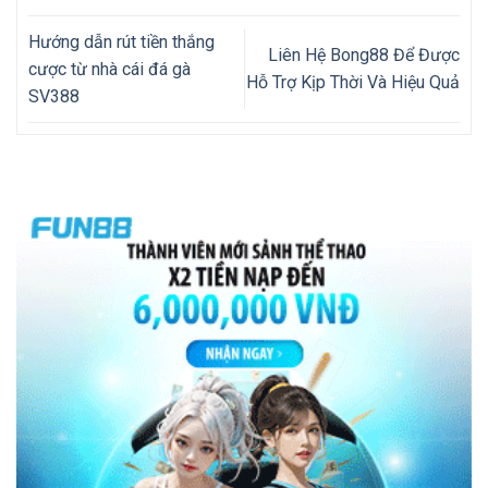
Hướng dẫn rút tiền thắng
Liên Hệ Bong88 Để Được
cược từ nhà cái đá gà
Hỗ Trợ Kịp Thời Và Hiệu Quả
SV388