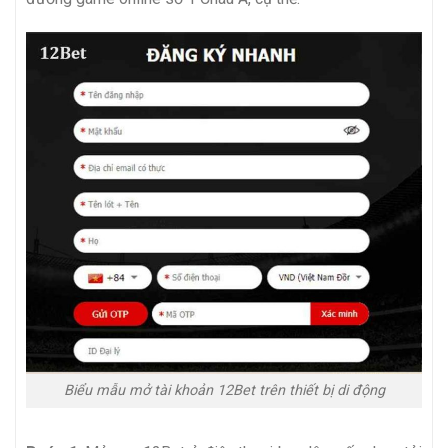
Biểu mẫu mở tài khoản 12Bet trên thiết bị di động