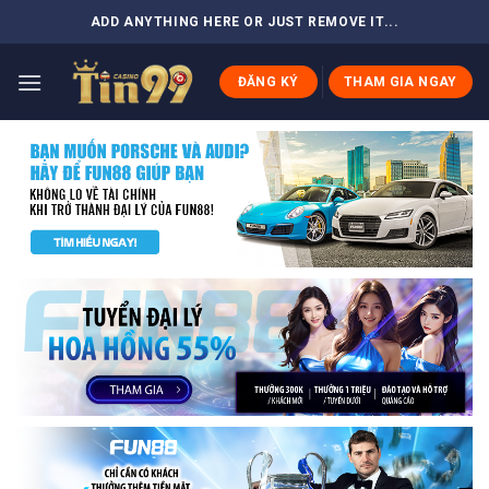
Skip
ADD ANYTHING HERE OR JUST REMOVE IT...
to
content
ĐĂNG KÝ
THAM GIA NGAY