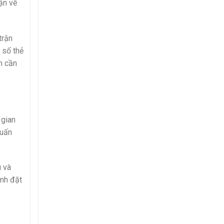
ận về
trận
 số thẻ
n cần
 gian
huấn
u và
ịnh đặt