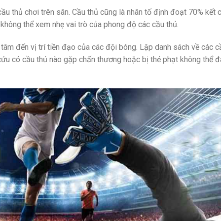
ầu thủ chơi trên sân. Cầu thủ cũng là nhân tố định đoạt 70% kết 
o không thể xem nhẹ vai trò của phong độ các cầu thủ.
tâm đến vị trí tiền đạo của các đội bóng. Lập danh sách về các c
cứu có cầu thủ nào gặp chấn thương hoặc bị thẻ phạt không thể đ