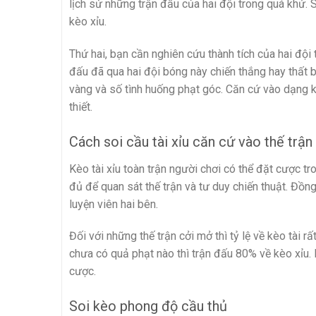
lịch sử những trận đấu của hai đội trong quá khứ. S
kèo xỉu.
Thứ hai, bạn cần nghiên cứu thành tích của hai độ
đấu đã qua hai đội bóng này chiến thắng hay thất b
vàng và số tình huống phạt góc. Căn cứ vào dạng k
thiết.
Cách soi cầu tài xỉu căn cứ vào thế trận 
Kèo tài xỉu toàn trận người chơi có thể đặt cược t
đủ để quan sát thế trận và tư duy chiến thuật. Đồn
luyện viên hai bên.
Đối với những thế trận cởi mở thì tỷ lệ về kèo tài r
chưa có quả phạt nào thì trận đấu 80% về kèo xỉu.
cược.
Soi kèo phong độ cầu thủ