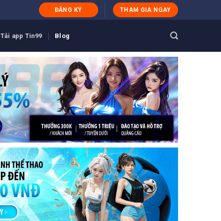
ĐĂNG KÝ
THAM GIA NGAY
Tải app Tin99
Blog