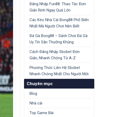
Đăng Nhập Fun88: Thao Tác Đơn
Giản Rinh Ngay Quà Lớn
Các Kèo Nhà Cái Bong88 Phổ Biến
Nhất Mà Người Chơi Nên Biết
Đá Gà Bong88 – Sảnh Chơi Đá Gà
Uy Tín Săn Thưởng Khủng
Cách Đăng Nhập Sbobet Đơn
Giản, Nhanh Chóng Từ A-Z
Phương Thức Liên Hệ Sbobet
Nhanh Chóng Nhất Cho Người Mới
Chuyên mục
Blog
Nhà cái
Top Game Bài