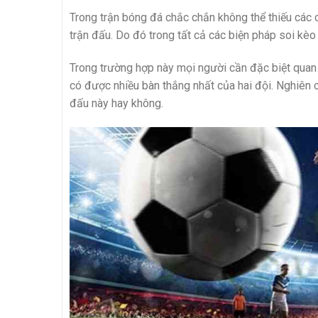
Trong trận bóng đá chắc chắn không thể thiếu các c
trận đấu. Do đó trong tất cả các biện pháp soi kè
Trong trường hợp này mọi người cần đặc biệt quan 
có được nhiều bàn thắng nhất của hai đội. Nghiên 
đấu này hay không.