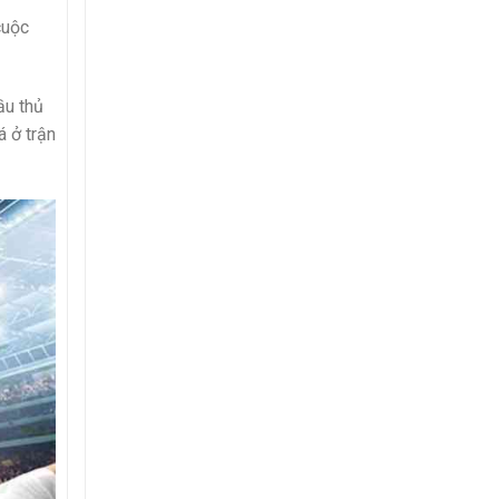
cuộc
ầu thủ
á ở trận