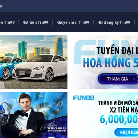
ật
ền Tin99
Rút tiền Tin99
Khuyến mãi Tin99
HD đăng ký Tin99