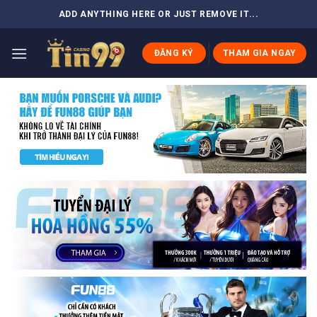
Skip
ADD ANYTHING HERE OR JUST REMOVE IT...
to
content
ĐĂNG KÝ
THAM GIA NGAY