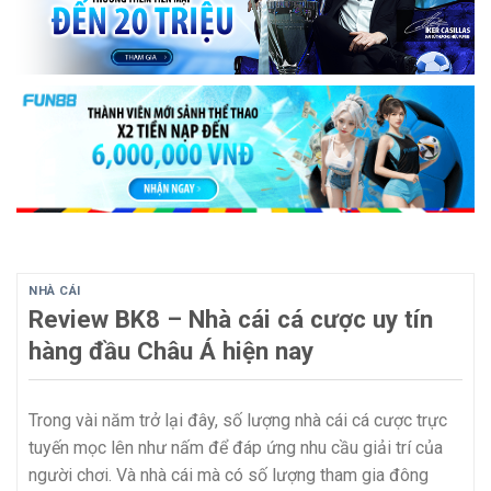
NHÀ CÁI
Review BK8 – Nhà cái cá cược uy tín
hàng đầu Châu Á hiện nay
Trong vài năm trở lại đây, số lượng nhà cái cá cược trực
tuyến mọc lên như nấm để đáp ứng nhu cầu giải trí của
người chơi. Và nhà cái mà có số lượng tham gia đông