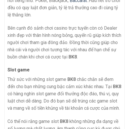
nổi tiếng như: Poker, Blackjack,
Baccarat
..Hầu hết trò chơi
đều có quy luật đơn giản, tỷ lệ trả thưởng cao đi cùng tỷ
lệ thắng lớn.
Bên cạnh đó sảnh chơi casino trực tuyến còn có Dealer
xinh đẹp với thân hình nóng bỏng, quyến rũ giúp kích thích
người chơi tham gia đông đảo. Đồng thời cũng giúp cho
nhà cái và người chơi tương tác với nhau để hạn chế sự
buồn chán khi chơi cá cược tại
BK8
.
Slot game
Thử sức với những slot game
BK8
chắc chắn sẽ đem
đến cho bạn những cung bậc cảm xúc khác nhau. Tại
BK8
có hàng nghìn slot game đổi thưởng độc đáo, thú vị, quy
luật chơi dễ dàng. Do đó bạn sẽ dễ trúng các game slot
và mang về số tiền khủng về tài khoản cá cược của mình.
Có thể nói rằng game slot
BK8
không những đa dạng về
số lượng mà chất lượng, âm thanh cũng cực kỳ được chú