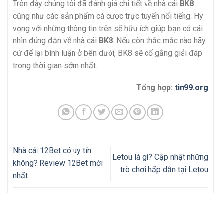
Trên đây chúng tôi đã đánh giá chi tiết về nhà cái
BK8
cũng như các sản phẩm cá cược trực tuyến nổi tiếng. Hy
vọng với những thông tin trên sẽ hữu ích giúp bạn có cái
nhìn đúng đắn về nhà cái
BK8
. Nếu còn thắc mắc nào hãy
cứ để lại bình luận ở bên dưới, BK8 sẽ cố gắng giải đáp
trong thời gian sớm nhất.
Tổng hợp:
tin99.org
Nhà cái 12Bet có uy tín
Letou là gì? Cập nhật những
không? Review 12Bet mới
trò chơi hấp dẫn tại Letou
nhất