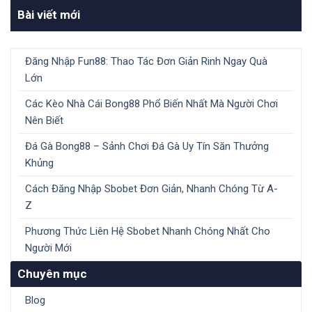
Bài viết mới
Đăng Nhập Fun88: Thao Tác Đơn Giản Rinh Ngay Quà
Lớn
Các Kèo Nhà Cái Bong88 Phổ Biến Nhất Mà Người Chơi
Nên Biết
Đá Gà Bong88 – Sảnh Chơi Đá Gà Uy Tín Săn Thưởng
Khủng
Cách Đăng Nhập Sbobet Đơn Giản, Nhanh Chóng Từ A-
Z
Phương Thức Liên Hệ Sbobet Nhanh Chóng Nhất Cho
Người Mới
Chuyên mục
Blog