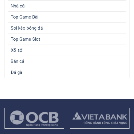
Nhà cái
Top Game Bài
Soi kèo bóng đá
Top Game Slot
Xổ số
Bắn cá
Đá gà