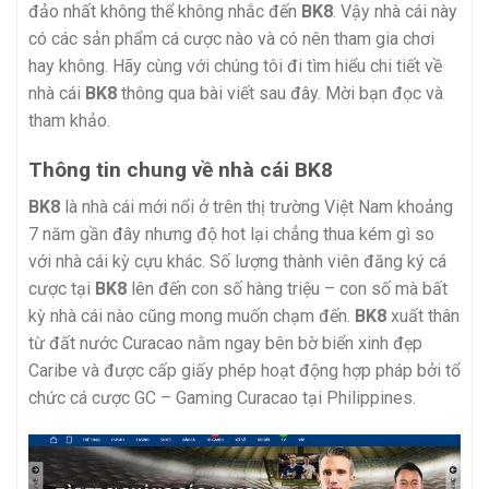
đảo nhất không thể không nhắc đến
BK8
. Vậy nhà cái này
có các sản phẩm cá cược nào và có nên tham gia chơi
hay không. Hãy cùng với chúng tôi đi tìm hiểu chi tiết về
nhà cái
BK8
thông qua bài viết sau đây. Mời bạn đọc và
tham khảo.
Thông tin chung về nhà cái BK8
BK8
là nhà cái mới nổi ở trên thị trường Việt Nam khoảng
7 năm gần đây nhưng độ hot lại chẳng thua kém gì so
với nhà cái kỳ cựu khác. Số lượng thành viên đăng ký cá
cược tại
BK8
lên đến con số hàng triệu – con số mà bất
kỳ nhà cái nào cũng mong muốn chạm đến.
BK8
xuất thân
từ đất nước Curacao nằm ngay bên bờ biển xinh đẹp
Caribe và được cấp giấy phép hoạt động hợp pháp bởi tổ
chức cá cược GC – Gaming Curacao tại Philippines.