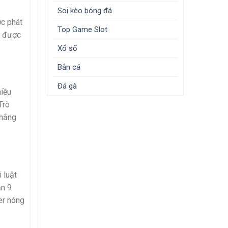
Soi kèo bóng đá
ợc phát
Top Game Slot
n được
Xổ số
Bắn cá
Đá gà
hiều
Trò
thắng
 luật
ần 9
er nóng