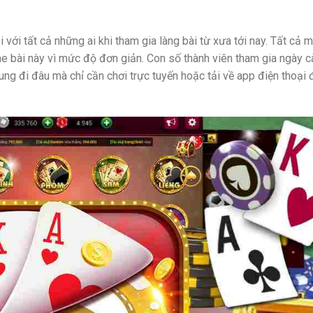
 với tất cả những ai khi tham gia làng bài từ xưa tới nay. Tất cả m
e bài này vì mức độ đơn giản. Con số thành viên tham gia ngày c
ng đi đâu mà chỉ cần chơi trực tuyến hoặc tải về app điện thoại 