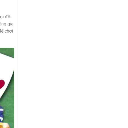
ọi đối
àng gia
để chơi