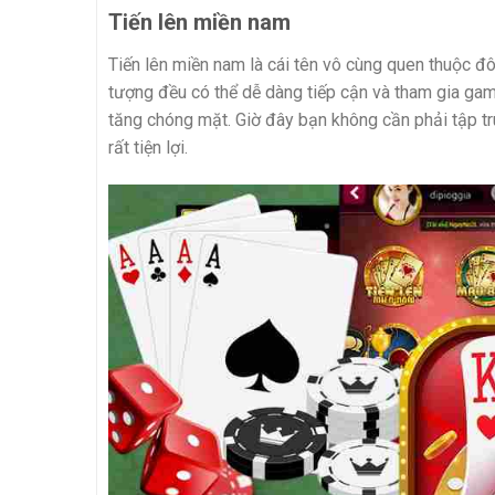
Tiến lên miền nam
Tiến lên miền nam là cái tên vô cùng quen thuộc đôi
tượng đều có thể dễ dàng tiếp cận và tham gia gam
tăng chóng mặt. Giờ đây bạn không cần phải tập tru
rất tiện lợi.