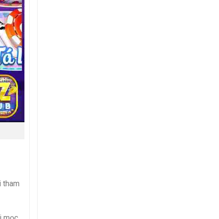
i tham
ái mọc