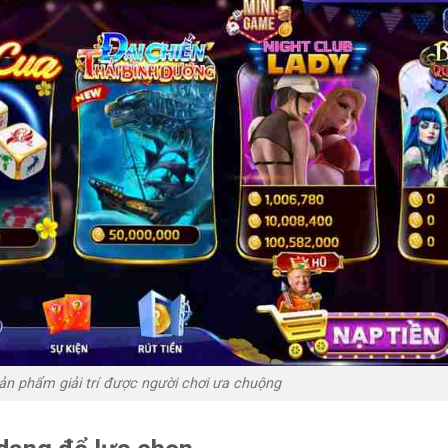
sản phẩm giải trí được người chơi ưa chuộng