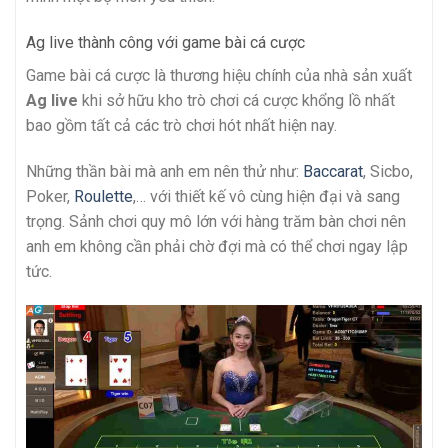
Ag live thành công với game bài cá cược
Game bài cá cược là thương hiệu chính của nhà sản xuất
Ag live
khi sở hữu kho trò chơi cá cược khổng lồ nhất
bao gồm tất cả các trò chơi hót nhất hiện nay.
Những thần bài mà anh em nên thử như:
Baccarat
, Sicbo,
Poker,
Roulette
,… với thiết kế vô cùng hiện đại và sang
trọng. Sảnh chơi quy mô lớn với hàng trăm bàn chơi nên
anh em không cần phải chờ đợi mà có thể chơi ngay lập
tức.