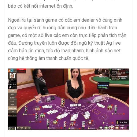
bảo có kết nối internet ổn định.
Ngoài ra tại sảnh game có các em dealer vô cùng xinh
đẹp và quyến rũ hướng dẫn cũng như điều hành trận
game, có một số live các em còn trực tiếp phân tích trận
đấu. Đường truyền luôn được đội ngũ kỹ thuật Ag live
đảm bảo ổn định, tốc độ load nhanh, hình ảnh sắc nét
cùng hệ thống âm thanh chuẩn quốc tế.