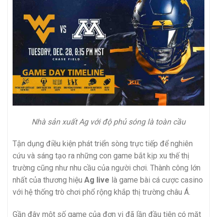
Nhà sản xuất Ag với độ phủ sóng là toàn cầu
Tận dụng điều kiện phát triển sòng trực tiếp để nghiên
cứu và sáng tạo ra những con game bắt kịp xu thế thị
trường cũng như nhu cầu của người chơi. Thành công lớn
nhất của thương hiệu
Ag live
là game bài cá cược casino
với hệ thống trò chơi phổ rộng khắp thị trường châu Á.
Gần đây một số game của đơn vị đã lần đầu tiên có mặt