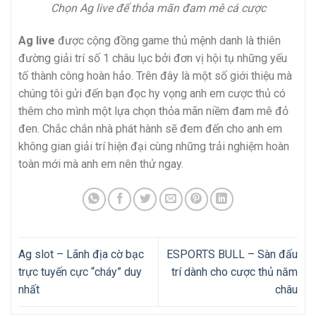
Chọn Ag live để thỏa mãn đam mê cá cược
Ag live
được cộng đồng game thủ mệnh danh là thiên
đường giải trí số 1 châu lục bởi đơn vị hội tụ những yếu
tố thành công hoàn hảo. Trên đây là một số giới thiệu mà
chúng tôi gửi đến bạn đọc hy vọng anh em cược thủ có
thêm cho mình một lựa chọn thỏa mãn niềm đam mê đỏ
đen. Chắc chắn nhà phát hành sẽ đem đến cho anh em
không gian giải trí hiện đại cùng những trải nghiệm hoàn
toàn mới mà anh em nên thử ngay.
Ag slot – Lãnh địa cờ bạc
ESPORTS BULL – Sàn đấu
trực tuyến cực “cháy” duy
trí dành cho cược thủ năm
nhất
châu